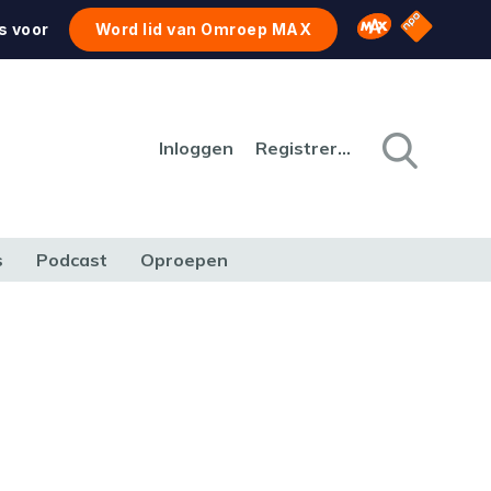
NPO Star
Omroep MAX
s voor
Word lid van Omroep MAX
Inloggen
Registreren
s
Podcast
Oproepen
CULTUUR
NATUUR & MILIEU
REIZEN & VERKEER