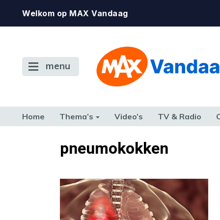
Welkom op MAX Vandaag
menu
Home
Thema’s
Video’s
TV & Radio
CONSUMENT
ETEN & DRINKEN
FAMILIE & RELATIE
GELD, W
pneumokokken
TERUG NAAR TOEN