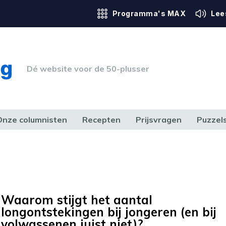
Programma's MAX
Lee
Dé website voor de 50-plusser
Onze columnisten
Recepten
Prijsvragen
Puzzel
ERK & RECHT
GEZONDHEID & SPORT
HUIS, TUIN & HOBBY
MEDIA & 
Waarom stijgt het aantal
longontstekingen bij jongeren (en bij
volwassenen juist niet)?