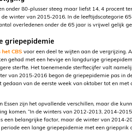
en onder 80-plusser steeg maar liefst 14, 4 procent te
n de winter van 2015-2016. In de leeftijdscategorie 65
antal overledenen onder de 65 jaar is vrijwel gelijk g
de griepepidemie
s het CBS
voor een deel te wijten aan de vergrijzing. 
en gehad met een hevige en langdurige griepepidemi
gere sterfte. Het toenemende sterftecijfer valt namel
nter van 2015-2016 begon de griepepidemie pas in d
t gedaan van de eerste week van oktober tot en met
 Essen zijn het opvallende verschillen, maar die kun
jzing komen. “In de winters van 2012-2013, 2014-2015
u is een belangrijke factor, maar de winter van 2014
ie periode een lange griepepidemie met een griepprik 