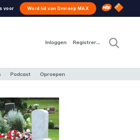
NPO Star
Omroep MAX
s voor
Word lid van Omroep MAX
Inloggen
Registreren
s
Podcast
Oproepen
CULTUUR
NATUUR & MILIEU
REIZEN & VERKEER