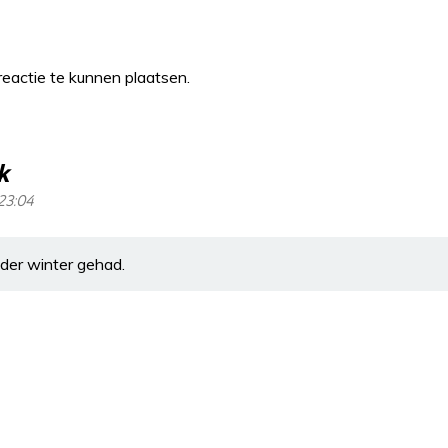
eactie te kunnen plaatsen.
k
23:04
er winter gehad.