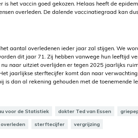
r is het vaccin goed gekozen. Helaas heeft de epid
mensen overleden. De dalende vaccinatiegraad kan dus
het aantal overledenen ieder jaar zal stijgen. We wo
rden dit jaar 71. Zij hebben vanwege hun leeftijd v
r nu naar uitziet overlijden er tegen 2025 jaarlijks r
et jaarlijkse sterftecijfer komt dan naar verwachting
bij is dan al rekening gehouden met de toenemende l
u voor de Statistiek
dokter Ted van Essen
griepe
overleden
sterftecijfer
vergrijzing