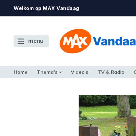
Welkom op MAX Vandaag
menu
Home
Thema’s
Video’s
TV & Radio
CONSUMENT
ETEN & DRINKEN
FAMILIE & RELATIE
GELD, W
TERUG NAAR TOEN