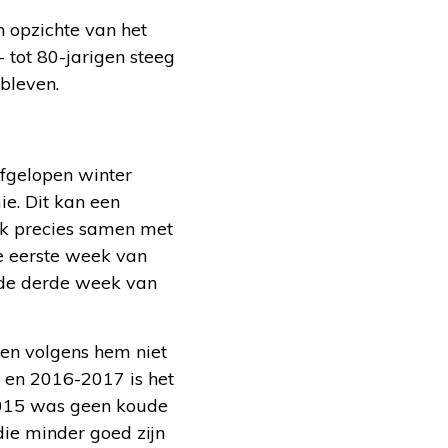
n opzichte van het
- tot 80-jarigen steeg
ebleven.
Afgelopen winter
e. Dit kan een
ijk precies samen met
e eerste week van
 de derde week van
nen volgens hem niet
 en 2016-2017 is het
-2015 was geen koude
die minder goed zijn