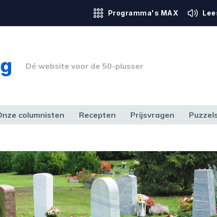
Programma's MAX
Lee
Dé website voor de 50-plusser
Onze columnisten
Recepten
Prijsvragen
Puzzel
ERK & RECHT
GEZONDHEID & SPORT
HUIS, TUIN & HOBBY
MEDIA & 