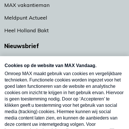
MAX vakantieman
Meldpunt Actueel
Heel Holland Bakt
Nieuwsbrief
Neem hier een gratis abonnement op onze
nieuwsbrief. Elke vrijdag- en dinsdagochtend in
uw mailbox.
Verzend