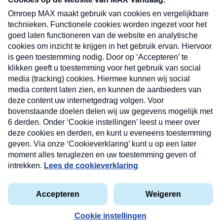
uw mailbox.
Verzend
Nieuwsbrief
Neem hier een gratis abonnement op onze
nieuwsbrief. Elke vrijdag- en dinsdagochtend in uw
mailbox.
Contact
Algemene voorwaarden
Privacyverklaring
Cookieverklaring
Kwetsbaarheid melden
privacyverklaring
Copyright © 2026 MAX Vandaag -
Omroep MAX