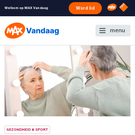
NPO S
Omroep 
Word lid
Welkom op MAX Vandaag
menu
GEZONDHEID & SPORT