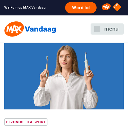
NPO S
Omroep 
Word lid
Welkom op MAX Vandaag
menu
GEZONDHEID & SPORT