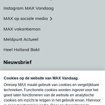
Instagram MAX Vandaag
MAX op sociale media
MAX vakantieman
Meldpunt Actueel
Heel Holland Bakt
Nieuwsbrief
Neem hier een gratis abonnement op onze
nieuwsbrief. Elke vrijdag- en dinsdagochtend in
uw mailbox.
Verzend