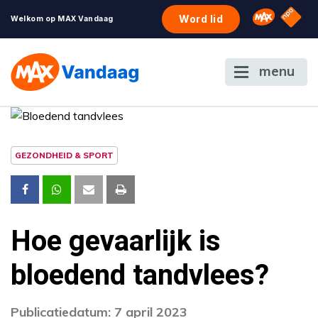
NPO S
Omroep 
Word lid
Welkom op MAX Vandaag
menu
GEZONDHEID & SPORT
Hoe gevaarlijk is
bloedend tandvlees?
Publicatiedatum: 7 april 2023