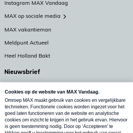
Instagram MAX Vandaag
MAX op sociale media
MAX vakantieman
Meldpunt Actueel
Heel Holland Bakt
Nieuwsbrief
Neem hier een gratis abonnement op onze
nieuwsbrief. Elke vrijdag- en dinsdagochtend in
uw mailbox.
Verzend