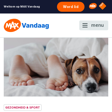
NPO S
Omroep 
Word lid
Welkom op MAX Vandaag
menu
GEZONDHEID & SPORT