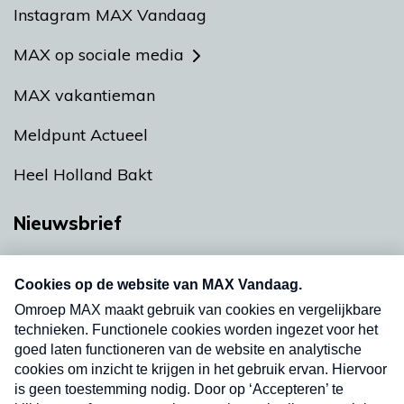
Instagram MAX Vandaag
MAX op sociale media
MAX vakantieman
Meldpunt Actueel
Heel Holland Bakt
Nieuwsbrief
Neem hier een gratis abonnement op onze
nieuwsbrief. Elke vrijdag- en dinsdagochtend in
uw mailbox.
Verzend