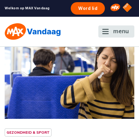
NPO S
Omroep 
Word lid
Welkom op MAX Vandaag
menu
GEZONDHEID & SPORT