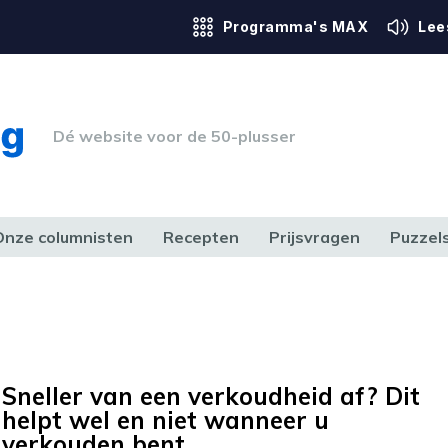
Programma's MAX
Lee
Dé website voor de 50-plusser
Onze columnisten
Recepten
Prijsvragen
Puzzel
ERK & RECHT
GEZONDHEID & SPORT
HUIS, TUIN & HOBBY
MEDIA & 
Sneller van een verkoudheid af? Dit
helpt wel en niet wanneer u
verkouden bent