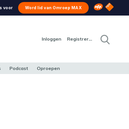
NPO Star
Omroep MAX
s voor
Word lid van Omroep MAX
Inloggen
Registreren
s
Podcast
Oproepen
CULTUUR
NATUUR & MILIEU
REIZEN & VERKEER