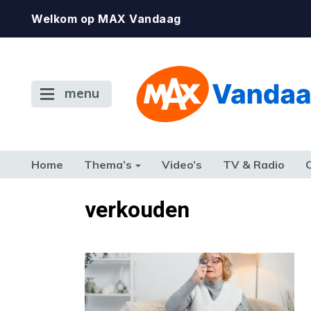
Welkom op MAX Vandaag
menu
Home
Thema’s
Video’s
TV & Radio
CONSUMENT
ETEN & DRINKEN
FAMILIE & RELATIE
GELD, W
verkouden
TERUG NAAR TOEN