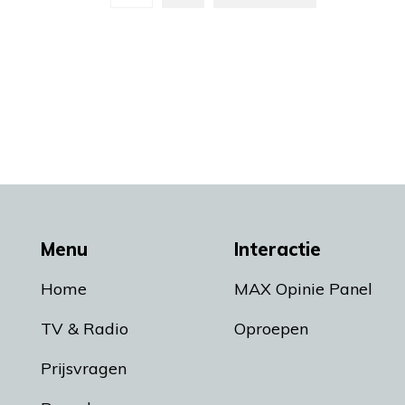
Menu
Interactie
Home
MAX Opinie Panel
TV & Radio
Oproepen
Prijsvragen