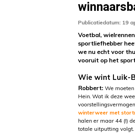
winnaarsba
Publicatiedatum: 19 a
Voetbal, wielrennen
sportliefhebber he
we nu echt voor thu
vooruit op het spo
Wie wint Luik-
Robbert:
We moeten h
Hein. Wat ik deze wee
voorstellingsvermogen.
winterweer met stortr
halen er maar 44 (!) de
totale uitputting volgt