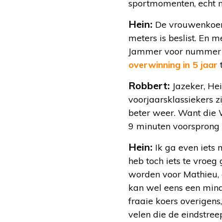
sportmomenten, echt ni
Hein:
De vrouwenkoers 
meters is beslist. En 
Jammer voor nummer 2
overwinning in 5 jaar
Robbert:
Jazeker, Hei
voorjaarsklassiekers z
beter weer. Want die 
9 minuten voorsprong 
Hein:
Ik ga even iets 
heb toch iets te vroeg
worden voor Mathieu, e
kan wel eens een mind
fraaie koers overigen
velen die de eindstree