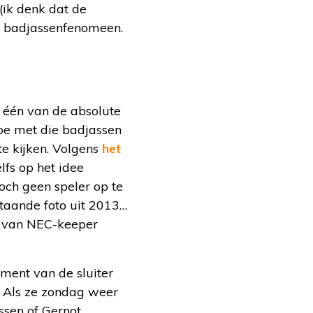
(ik denk dat de
ge badjassenfenomeen.
ft één van de absolute
oe met die badjassen
 te kijken. Volgens
het
lfs op het idee
och geen speler op te
taande foto uit 2013…
m van NEC-keeper
ment van de sluiter
? Als ze zondag weer
essen of Gernot