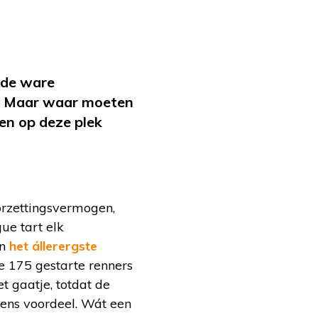
: de ware
n. Maar waar moeten
en op deze plek
orzettingsvermogen,
ue tart elk
in
het állerergste
e 175 gestarte renners
et gaatje, totdat de
leens voordeel. Wát een