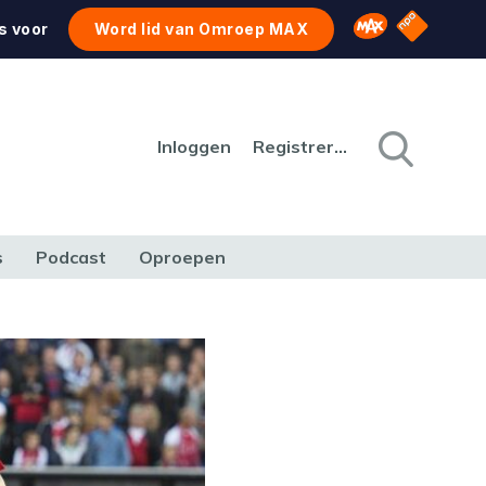
NPO Star
Omroep MAX
s voor
Word lid van Omroep MAX
Inloggen
Registreren
s
Podcast
Oproepen
CULTUUR
NATUUR & MILIEU
REIZEN & VERKEER