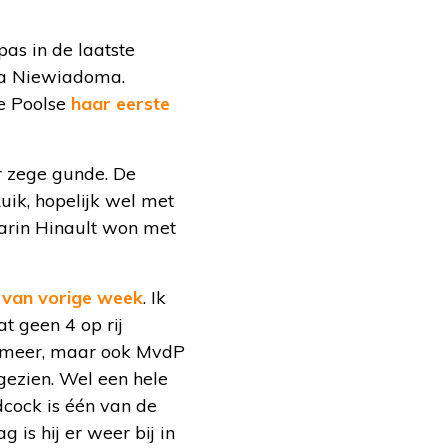
pas in de laatste
yna Niewiadoma.
e Poolse
haar eerste
 zege gunde. De
Luik, hopelijk wel met
aarin Hinault won met
 van vorige week
. Ik
t geen 4 op rij
et meer, maar ook MvdP
ezien. Wel een hele
dcock is één van de
is hij er weer bij in