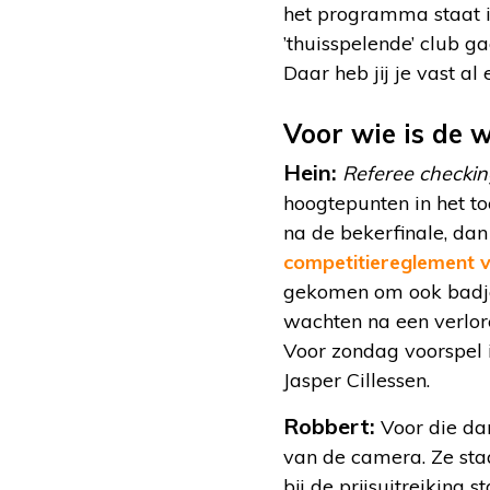
het programma staat i
’thuisspelende’ club 
Daar heb jij je vast a
Voor wie is de 
Hein:
Referee checkin
hoogtepunten in het t
na de bekerfinale, dan 
competitiereglement 
gekomen om ook badjass
wachten na een verlor
Voor zondag voorspel
Jasper Cillessen.
Robbert:
Voor die da
van de camera. Ze sta
bij de prijsuitreiking 