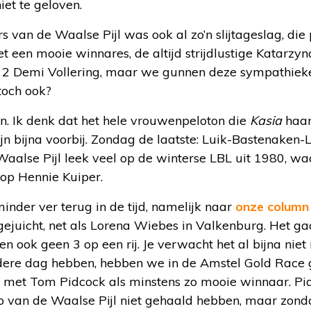
et te geloven.
van de Waalse Pijl was ook al zo’n slijtageslag, die 
met een mooie winnares, de altijd strijdlustige Katarz
 Demi Vollering, maar we gunnen deze sympathiek
toch ook?
n. Ik denk dat het hele vrouwenpeloton die
Kasia
haar
ijn bijna voorbij. Zondag de laatste: Luik-Bastenaken-
Waalse Pijl leek veel op de winterse LBL uit 1980, w
op Hennie Kuiper.
minder ver terug in de tijd, namelijk naar
onze column
 gejuicht, net als Lorena Wiebes in Valkenburg. Het gaa
n ook geen 3 op een rij. Je verwacht het al bijna ni
ere dag hebben, hebben we in de Amstel Gold Race g
s, met Tom Pidcock als minstens zo mooie winnaar. Pi
p van de Waalse Pijl niet gehaald hebben, maar zondag 