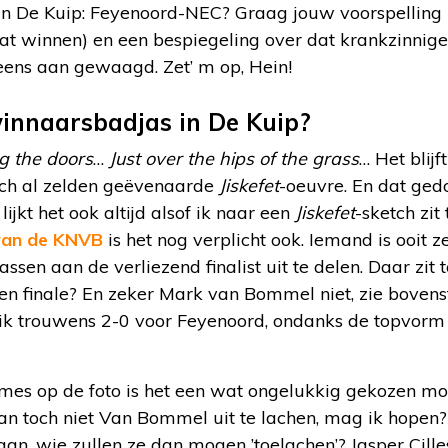
n De Kuip: Feyenoord-NEC? Graag jouw voorspelling 
gaat winnen) en een bespiegeling over dat krankzinni
l eens aan gewaagd. Zet’ m op, Hein!
winnaarsbadjas in De Kuip?
g the doors
…
Just over the hips of the grass
… Het blij
och al zelden geëvenaarde
Jiskefet
-oeuvre. En dat ged
lijkt het ook altijd alsof ik naar een
Jiskefet
-sketch zit
van de KNVB
is het nog verplicht ook. Iemand is ooit ze
en aan de verliezend finalist uit te delen. Daar zit t
en finale? En zeker Mark van Bommel niet, zie bovens
 ik trouwens 2-0 voor Feyenoord, ondanks de topvor
mes op de foto is het een wat ongelukkig gekozen mo
an toch niet Van Bommel uit te lachen, mag ik hopen
staan, wie zullen ze dan mogen ’toelachen’? Jasper Cill