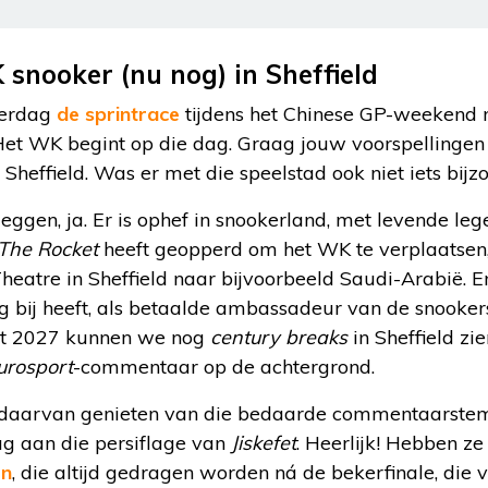
 snooker (nu nog) in Sheffield
terdag
de sprintrace
tijdens het Chinese GP-weekend n
Het WK begint op die dag. Graag jouw voorspellingen 
Sheffield. Was er met die speelstad ook niet iets bij
eggen, ja. Er is ophef in snookerland, met levende le
The Rocket
heeft geopperd om het WK te verplaatsen,
eatre in Sheffield naar bijvoorbeeld Saudi-Arabië. En 
g bij heeft, als betaalde ambassadeur van de snooker
ot 2027 kunnen we nog
century breaks
in Sheffield zie
urosport
-commentaar op de achtergrond.
daarvan genieten van die bedaarde commentaarstem in
g aan die persiflage van
Jiskefet
. Heerlijk! Hebben z
en
, die altijd gedragen worden ná de bekerfinale, di