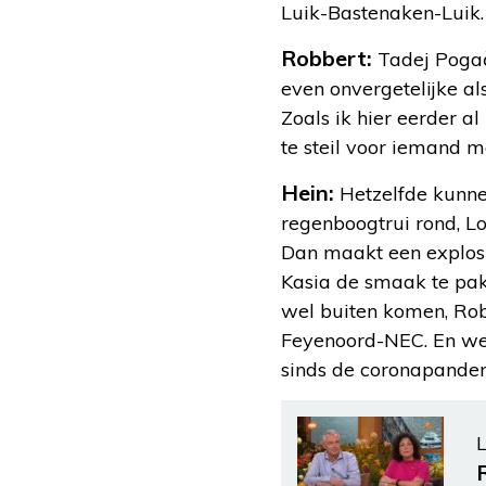
Luik-Bastenaken-Luik. 
Robbert:
Tadej Pogač
even onvergetelijke al
Zoals ik hier eerder al
te steil voor iemand met
Hein:
Hetzelfde kunne
regenboogtrui rond, Lo
Dan maakt een explosie
Kasia de smaak te pak
wel buiten komen, Rob
Feyenoord-NEC. En we 
sinds de coronapande
L