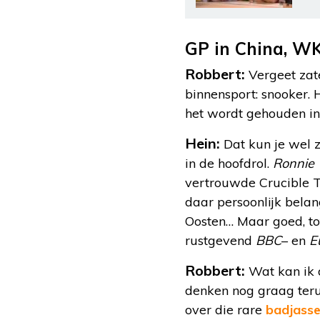
GP in China, WK
Robbert:
Vergeet za
binnensport: snooker. 
het wordt gehouden in 
Hein:
Dat kun je wel z
in de hoofdrol.
Ronnie 
vertrouwde Crucible Th
daar persoonlijk belan
Oosten… Maar goed, t
rustgevend
BBC
– en
E
Robbert:
Wat kan ik 
denken nog graag teru
over die rare
badjass