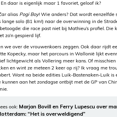
En daar is eigenlijk maar 1 favoriet, geloof ik?
ar alias
Pogi Boy
! Wie anders? Dat wordt eenzelfde s
s lange solo (81 km!) naar de overwinning in de Strad
 betoogde: die race past niet bij Mathieu’s profiel. Die
 zo’n gespierd lijf.
n we over de vrouwenkoers zeggen. Ook daar rijdt e
tte Kopecky, maar het parcours in Wallonië lijkt even
f lichtgewicht als Vollering meer kans. Of misschien 
ken en wint ze meteen 2 keer op rij? Ik vraag me tr
bert. Want na beide edities Luik-Bastenaken-Luik is 
kunnen aan het zondagse ontbijt met de GP van China
mie.
Marjan Bovill en Ferry Lupescu over m
ees ook:
Rotterdam: “Het is overweldigend”