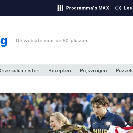
Programma's MAX
Lee
Dé website voor de 50-plusser
Onze columnisten
Recepten
Prijsvragen
Puzzel
ERK & RECHT
GEZONDHEID & SPORT
HUIS, TUIN & HOBBY
MEDIA & 