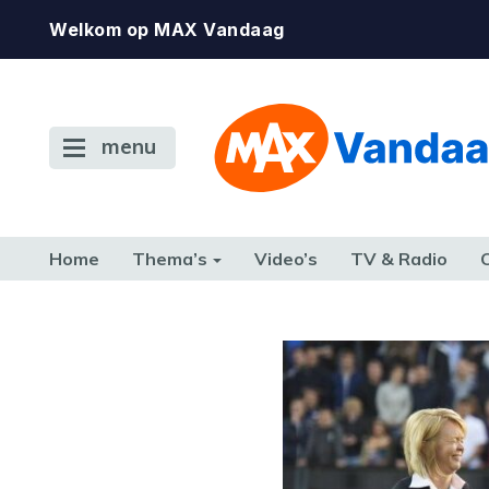
Welkom op MAX Vandaag
menu
Home
Thema’s
Video’s
TV & Radio
CONSUMENT
ETEN & DRINKEN
FAMILIE & RELATIE
GELD, W
TERUG NAAR TOEN