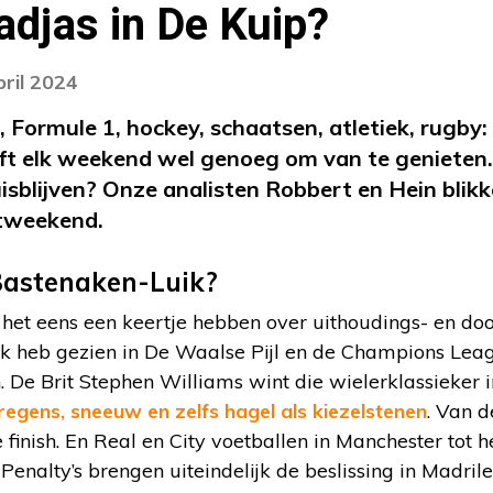
djas in De Kuip?
pril 2024
, Formule 1, hockey, schaatsen, atletiek, rugby
eft elk weekend wel genoeg om van te geniete
isblijven? Onze analisten Robbert en Hein blikk
rtweekend.
Bastenaken-Luik?
et eens een keertje hebben over uithoudings- en do
k heb gezien in De Waalse Pijl en de Champions Leag
 De Brit Stephen Williams wint die wielerklassieker 
egens, sneeuw en zelfs hagel als kiezelstenen
. Van d
 finish. En Real en City voetballen in Manchester tot h
. Penalty’s brengen uiteindelijk de beslissing in Madri