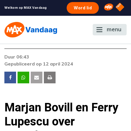
NPO S
Omroep 
Word lid
Welkom op MAX Vandaag
menu
Foutcode 6001
Duur 06:43
Er is een licentie-fout opgetreden. Als het
Gepubliceerd op 12 april 2024
probleem zich blijft voordoen, neem dan
contact op met onze klantenservice.
Marjan Bovill en Ferry
Lupescu over