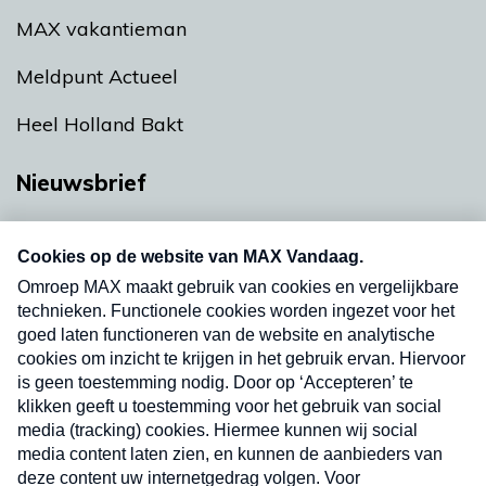
MAX vakantieman
Meldpunt Actueel
Heel Holland Bakt
Nieuwsbrief
Neem hier een gratis abonnement op onze
nieuwsbrief. Elke vrijdag- en dinsdagochtend in
uw mailbox.
Verzend