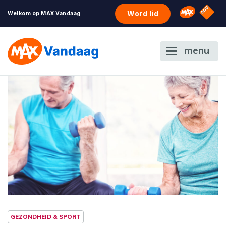
NPO S
Omroep 
Word lid
Welkom op MAX Vandaag
menu
GEZONDHEID & SPORT