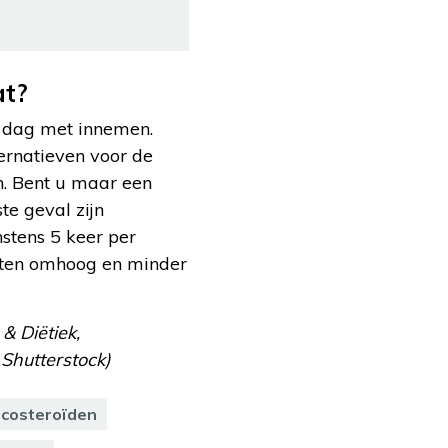
at?
re dag met innemen.
ernatieven voor de
n. Bent u maar een
e geval zijn
stens 5 keer per
oeten omhoog en minder
& Diëtiek,
 Shutterstock)
icosteroïden