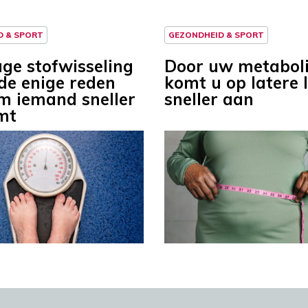
D & SPORT
GEZONDHEID & SPORT
age stofwisseling
Door uw metabol
 de enige reden
komt u op latere l
 iemand sneller
sneller aan
mt