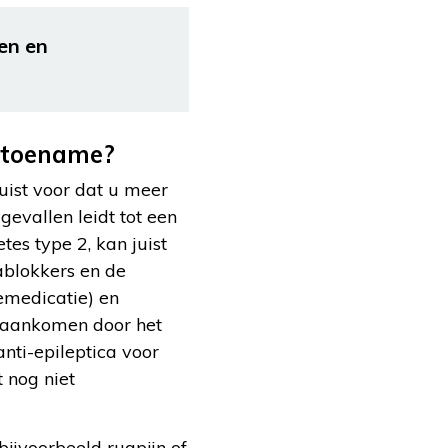
nen en
tstoename?
juist voor dat u meer
gevallen leidt tot een
es type 2, kan juist
tablokkers en de
iemedicatie) en
u aankomen door het
nti-epileptica voor
 nog niet
bijvoorbeeld rugpijn of