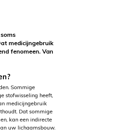
n soms
Dat medicijngebruik
ekend fenomeen. Van
en?
eiden. Sommige
e stofwisseling heeft,
kan medicijngebruik
sthoudt. Dat sommige
en, kan een indirecte
 van uw lichaamsbouw.