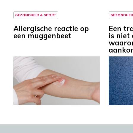
GEZONDHEID & SPORT
GEZONDHEI
Allergische reactie op
Een tr
een muggenbeet
is niet
waarom
aanko