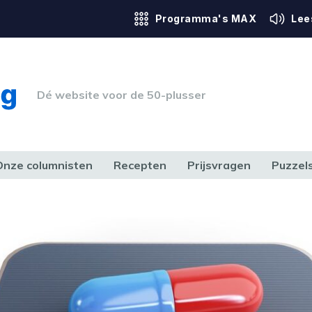
Programma's MAX
Lee
Dé website voor de 50-plusser
Onze columnisten
Recepten
Prijsvragen
Puzzel
ERK & RECHT
GEZONDHEID & SPORT
HUIS, TUIN & HOBBY
MEDIA & 