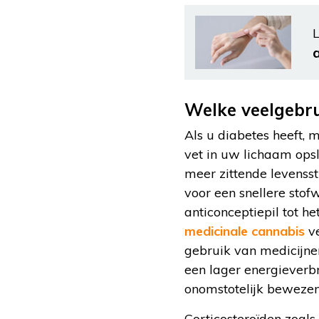
L
Welke veelgebr
Als u diabetes heeft, 
vet in uw lichaam opsl
meer zittende levensst
voor een snellere stof
anticonceptiepil tot h
medicinale cannabis
ve
gebruik van medicijnen
een lager energieverbr
onomstotelijk bewezen
Corticosteroïden zoals