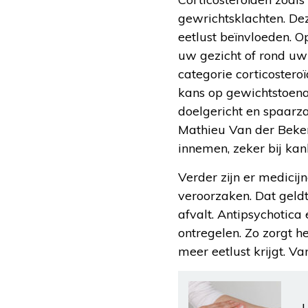
gewrichtsklachten. Dez
eetlust beïnvloeden. 
uw gezicht of rond uw
categorie corticostero
kans op gewichtstoena
doelgericht en spaarz
Mathieu Van der Beken.
innemen, zeker bij kank
Verder zijn er medici
veroorzaken. Dat geldt
afvalt. Antipsychotica
ontregelen. Zo zorgt h
meer eetlust krijgt. Va
L