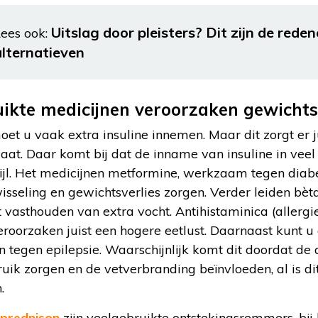
Uitslag door pleisters? Dit zijn de rede
ees ook:
alternatieven
uikte medicijnen veroorzaken gewich
moet u vaak extra insuline innemen. Maar dit zorgt er 
aat. Daar komt bij dat de inname van insuline in veel 
ijl. Het medicijnen metformine, werkzaam tegen diabet
wisseling en gewichtsverlies zorgen. Verder leiden bè
et vasthouden van extra vocht. Antihistaminica (allerg
roorzaken juist een hogere eetlust. Daarnaast kunt 
 tegen epilepsie. Waarschijnlijk komt dit doordat de a
uik zorgen en de vetverbranding beïnvloeden, al is dit
.
prednison
zijn veelgebruikte ontstekingsremmers, bij 