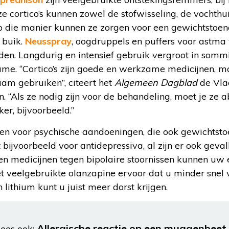
e cortico’s kunnen zowel de stofwisseling, de vochth
Op die manier kunnen ze zorgen voor een gewichtstoen
 buik.
Neusspray
, oogdruppels en puffers voor astma 
ïden. Langdurig en intensief gebruik vergroot in som
me. “Cortico’s zijn goede en werkzame medicijnen, m
aam gebruiken”, citeert het
Algemeen Dagblad
de Vla
 “Als ze nodig zijn voor de behandeling, moet je ze a
er, bijvoorbeeld.”
jnen voor psychische aandoeningen, die ook gewichts
 bijvoorbeeld voor antidepressiva, al zijn er ook geval
 en medicijnen tegen bipolaire stoornissen kunnen uw 
et veelgebruikte olanzapine ervoor dat u minder snel
n lithium kunt u juist meer dorst krijgen.
Allergische reactie op een muggenbeet
ees ook: