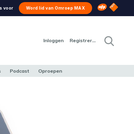
NPO Star
Omroep MAX
s voor
Word lid van Omroep MAX
Inloggen
Registreren
s
Podcast
Oproepen
CULTUUR
NATUUR & MILIEU
REIZEN & VERKEER