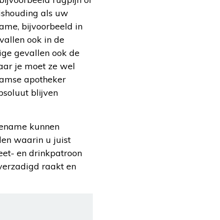
uishouding als uw
ame, bijvoorbeeld in
vallen ook in de
mige gevallen ook de
aar je moet ze wel
amse apotheker
bsoluut blijven
toename kunnen
len waarin u juist
eet- en drinkpatroon
 verzadigd raakt en