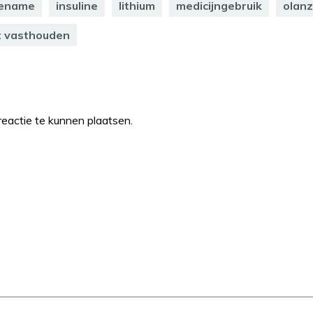
oename
insuline
lithium
medicijngebruik
olan
t vasthouden
eactie te kunnen plaatsen.