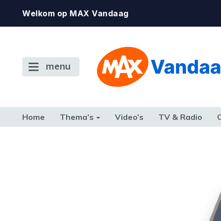
Welkom op MAX Vandaag
menu
Home
Thema’s
Video’s
TV & Radio
CONSUMENT
ETEN & DRINKEN
FAMILIE & RELATIE
GELD, W
TERUG NAAR TOEN