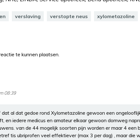
en
verslaving
verstopte neus
xylometazoline
eactie te kunnen plaatsen.
om 08:39
lf dat al dat gedoe rond Xylometazoline gewoon een ongeloofli
ft, en iedere medicus en amateur elkaar gewoon domweg napra
ouwens. van de 44 mogelijk soorten pijn worden er maar 4 een 
ref tis ubriprofen veel effektiever (max 3 per dag) , maar die