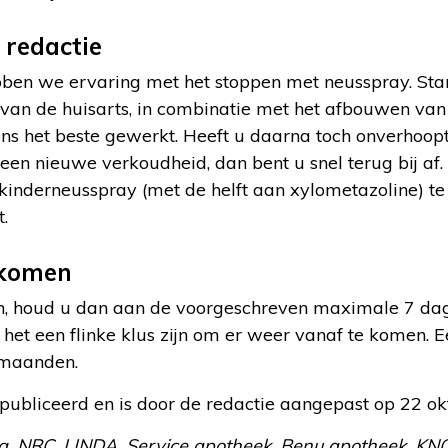
 redactie
bben we ervaring met het stoppen met neusspray. Sta
van de huisarts, in combinatie met het afbouwen van
ons het beste gewerkt. Heeft u daarna toch onverhoo
j een nieuwe verkoudheid, dan bent u snel terug bij af
 kinderneusspray (met de helft aan xylometazoline) te
.
rkomen
jn, houd u dan aan de voorgeschreven maximale 7 da
 het een flinke klus zijn om er weer vanaf te komen.
 maanden.
gepubliceerd en is door de redactie aangepast op 22 o
 NRC, LINDA, Service apotheek, Benu apotheek, KNO. 