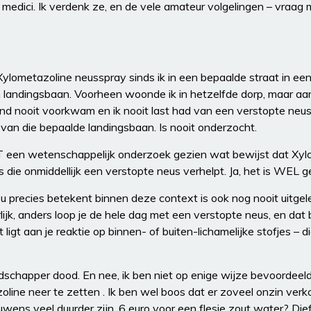
medici. Ik verdenk ze, en de vele amateur volgelingen – vraag 
s Xylometazoline neusspray sinds ik in een bepaalde straat in een
 landingsbaan. Voorheen woonde ik in hetzelfde dorp, maar aa
wind nooit voorkwam en ik nooit last had van een verstopte neu
 – van die bepaalde landingsbaan. Is nooit onderzocht.
T een wetenschappelijk onderzoek gezien wat bewijst dat Xyl
is die onmiddellijk een verstopte neus verhelpt. Ja, het is WEL 
precies betekent binnen deze context is ook nog nooit uitgeleg
lijk, anders loop je de hele dag met een verstopte neus, en dat 
gt aan je reaktie op binnen- of buiten-lichamelijke stofjes – di
odschapper dood. En nee, ik ben niet op enige wijze bevoordeeld
oline neer te zetten . Ik ben wel boos dat er zoveel onzin verk
ens veel duurder zijn. 6 euro voor een flesje zout water? Diefst