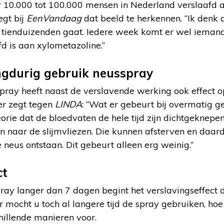
r 10.000 tot 100.000 mensen in Nederland verslaafd 
egt bij
EenVandaag
dat beeld te herkennen. “Ik denk d
 tienduizenden gaat. Iedere week komt er wel iemand
fd is aan xylometazoline.”
ngdurig gebruik neusspray
ray heeft naast de verslavende werking ook effect op
er zegt tegen
LINDA
: “Wat er gebeurt bij overmatig ge
eorie dat de bloedvaten de hele tijd zijn dichtgeknepe
n naar de slijmvliezen. Die kunnen afsterven en daar
e neus ontstaan. Dit gebeurt alleen erg weinig.”
ct
ray langer dan 7 dagen begint het verslavingseffect d
 mocht u toch al langere tijd de spray gebruiken, ho
hillende manieren voor.