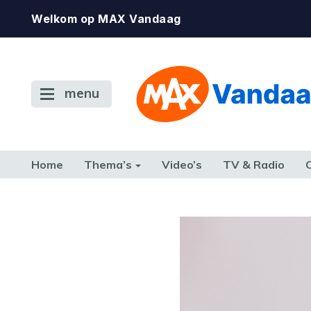
Welkom op MAX Vandaag
menu
Home
Thema’s
Video’s
TV & Radio
CONSUMENT
ETEN & DRINKEN
FAMILIE & RELATIE
GELD, W
TERUG NAAR TOEN