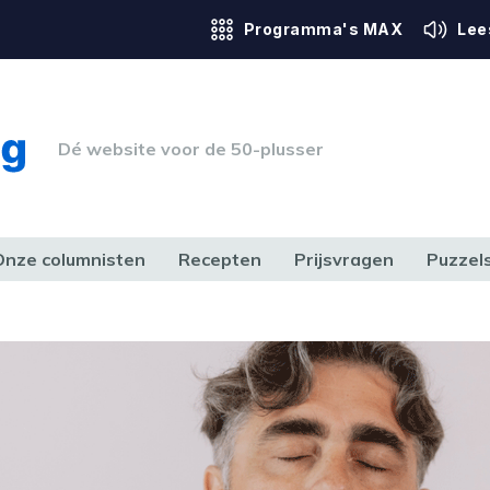
Programma's MAX
Lee
Dé website voor de 50-plusser
Onze columnisten
Recepten
Prijsvragen
Puzzel
ERK & RECHT
GEZONDHEID & SPORT
HUIS, TUIN & HOBBY
MEDIA & 