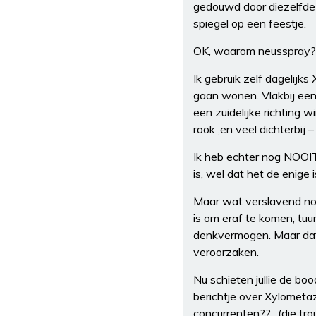
gedouwd door diezelfde 
spiegel op een feestje.
OK, waarom neusspray?
Ik gebruik zelf dagelijk
gaan wonen. Vlakbij een
een zuidelijke richting 
rook ,en veel dichterbij
Ik heb echter nog NOOI
is, wel dat het de enige 
Maar wat verslavend nou 
is om eraf te komen, tuur
denkvermogen. Maar dat li
veroorzaken.
Nu schieten jullie de bo
berichtje over Xylometaz
concurrenten??…(die trouw