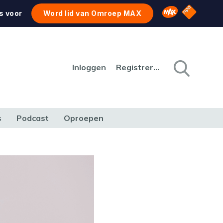
NPO Star
Omroep MAX
s voor
Word lid van Omroep MAX
Inloggen
Registreren
s
Podcast
Oproepen
CULTUUR
NATUUR & MILIEU
REIZEN & VERKEER