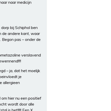
maar naar medicijn
 dorp bij Schiphol ben
n de andere kant, waar
s. Begon pas – onder de
ometazoline verslavend
gewennend!!!!
d – ja, dat het moelijk
beinvloedt je
e allergieen
 om hier nu een positief
ocht wordt door alle
al is het!!!!! Een X