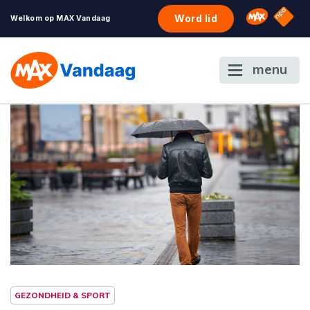
NPO S
Omroep 
Word lid
Welkom op MAX Vandaag
menu
GEZONDHEID & SPORT