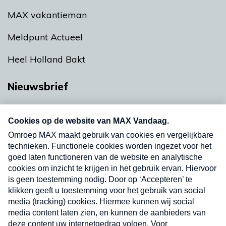
MAX vakantieman
Meldpunt Actueel
Heel Holland Bakt
Nieuwsbrief
Neem hier een gratis abonnement op onze
nieuwsbrief. Elke vrijdag- en dinsdagochtend in
uw mailbox.
Verzend