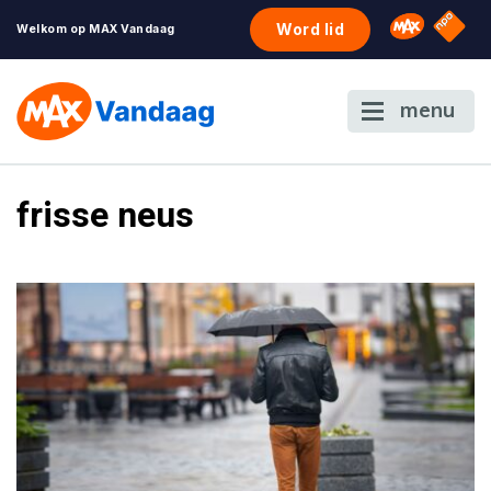
NPO S
Omroep 
Word lid
Welkom op MAX Vandaag
menu
frisse neus