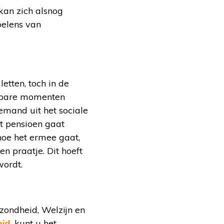
kan zich alsnog
oelens van
etten, toch in de
ijsbare momenten
mand uit het sociale
t pensioen gaat
oe het ermee gaat,
n praatje. Dit hoeft
wordt.
zondheid, Welzijn en
id,
kunt u het