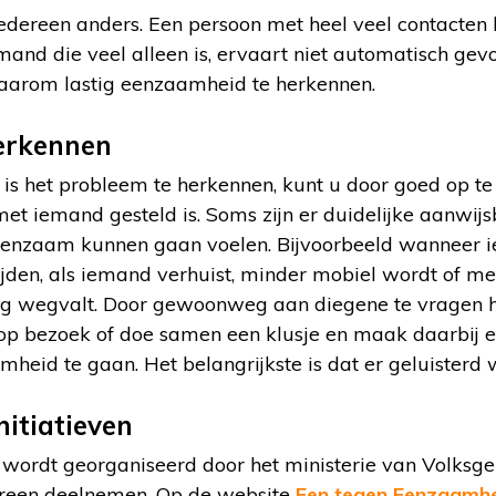
edereen anders. Een persoon met heel veel contacten 
and die veel alleen is, ervaart niet automatisch gev
aarom lastig eenzaamheid te herkennen.
erkennen
 is het probleem te herkennen, kunt u door goed op te l
 met iemand gesteld is. Soms zijn er duidelijke aanw
enzaam kunnen gaan voelen. Bijvoorbeeld wanneer ie
ijden, als iemand verhuist, minder mobiel wordt of me
g wegvalt. Door gewoonweg aan diegene te vragen h
op bezoek of doe samen een klusje en maak daarbij ee
mheid te gaan. Het belangrijkste is dat er geluisterd 
nitiatieven
 wordt georganiseerd door het ministerie van Volksge
ereen deelnemen. Op de website
Een tegen Eenzaamhe