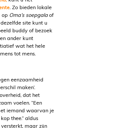
ente
. Zo bieden lokale
e op
Oma’s soepgala
of
dezelfde site kunt u
beeld buddy of bezoek
en ander kunt
tiatief wat het hele
 mens tot mens.
egen eenzaamheid
rschil maken’.
overheid, dat het
zaam voelen. ‘’Een
 met iemand waarvan je
kop thee.’’ aldus
ersterkt, maar zijn