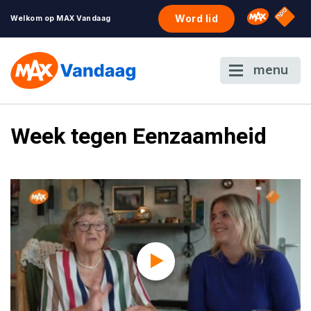
NPO S
Omroep 
Word lid
Welkom op MAX Vandaag
menu
Week tegen Eenzaamheid