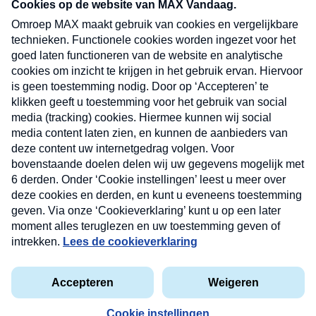
nieuwsbrief. Elke vrijdag- en dinsdagochtend in
uw mailbox.
Verzend
Nieuwsbrief
Neem hier een gratis abonnement op onze
nieuwsbrief. Elke vrijdag- en dinsdagochtend in uw
mailbox.
Contact
Algemene voorwaarden
Privacyverklaring
Cookieverklaring
Kwetsbaarheid melden
privacyverklaring
Copyright © 2026 MAX Vandaag -
Omroep MAX