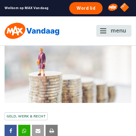
NPO S
Omroep 
Word lid
Welkom op MAX Vandaag
menu
GELD, WERK & RECHT