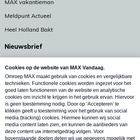
MAX vakantieman
Meldpunt Actueel
Heel Holland Bakt
Nieuwsbrief
Neem hier een gratis abonnement op onze
nieuwsbrief. Elke vrijdag- en dinsdagochtend in
uw mailbox.
Verzend