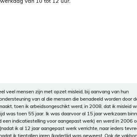
e werkdag van 10 tot 12 uur.
l veel mensen zijn met opzet misleid, bij aanvang van hun
 ondersteuning van al die mensen die benadeeld worden door d
maakt, toen ik arbeidsongeschikt werd, in 2008, dat ik misleid w
ijd was toen 55 jaar. Ik was daarvoor al 15 jaar werkzaam bin
een indicatiestelling voor aangepast werk) en werd in 2006 o
dat ik al 12 jaar aangepast werk verrichte, naar ieders tevre
dat ik tientallen jaren (kader)lid was geweest. Ook de vakbon