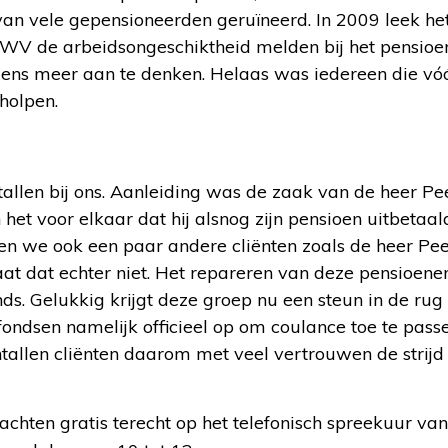
van vele gepensioneerden geruïneerd. In 2009 leek het
UWV de arbeidsongeschiktheid melden bij het pensioe
ens meer aan te denken. Helaas was iedereen die vó
holpen.
allen bij ons. Aanleiding was de zaak van de heer Pe
t voor elkaar dat hij alsnog zijn pensioen uitbetaal
en we ook een paar andere cliënten zoals de heer Pe
aat dat echter niet. Het repareren van deze pensioenen
ds. Gelukkig krijgt deze groep nu een steun in de rug
ndsen namelijk officieel op om coulance toe te passe
ntallen cliënten daarom met veel vertrouwen de strijd
chten gratis terecht op het telefonisch spreekuur v