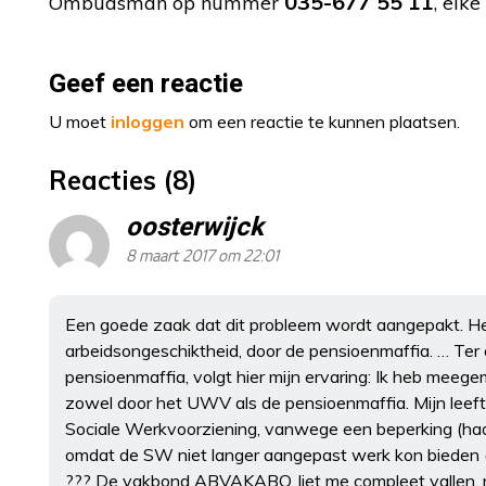
035-677 55 11
Ombudsman op nummer
, elk
Geef een reactie
U moet
inloggen
om een reactie te kunnen plaatsen.
Reacties (8)
oosterwijck
8 maart 2017 om 22:01
Een goede zaak dat dit probleem wordt aangepakt. Hee
arbeidsongeschiktheid, door de pensioenmaffia. … Ter
pensioenmaffia, volgt hier mijn ervaring: Ik heb meege
zowel door het UWV als de pensioenmaffia. Mijn leeft
Sociale Werkvoorziening, vanwege een beperking (had 
omdat de SW niet langer aangepast werk kon bieden (na
??? De vakbond ABVAKABO, liet me compleet vallen, na