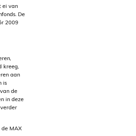
 ei van
nfonds. De
ór 2009
eren,
d kreeg,
eren aan
 is
 van de
n in deze
 verder
an de MAX