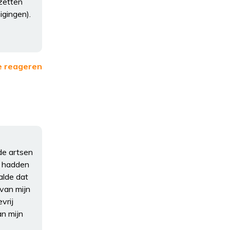
zetten
igingen).
e reageren
de artsen
n hadden
alde dat
van mijn
vrij
an mijn