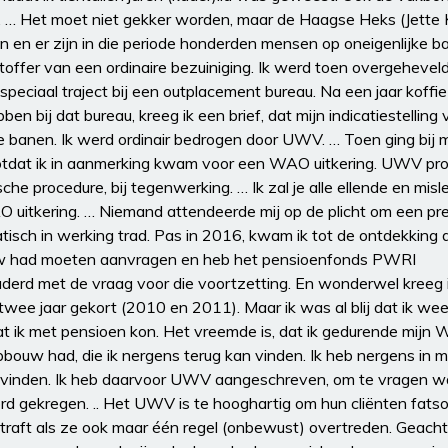
n. … Het moet niet gekker worden, maar de Haagse Heks (Jette 
n er zijn in die periode honderden mensen op oneigenlijke bas
toffer van een ordinaire bezuiniging. Ik werd toen overgehevel
eciaal traject bij een outplacement bureau. Na een jaar koffie
 bij dat bureau, kreeg ik een brief, dat mijn indicatiestelling 
e banen. Ik werd ordinair bedrogen door UWV. … Toen ging bij m
ek totdat ik in aanmerking kwam voor een WAO uitkering. UWV p
sche procedure, bij tegenwerking. … Ik zal je alle ellende en misl
O uitkering. … Niemand attendeerde mij op de plicht om een pre
tisch in werking trad. Pas in 2016, kwam ik tot de ontdekking da
ouw had moeten aanvragen en heb het pensioenfonds PWRI
derd met de vraag voor die voortzetting. En wonderwel kreeg 
ee jaar gekort (2010 en 2011). Maar ik was al blij dat ik wee
at ik met pensioen kon. Het vreemde is, dat ik gedurende mij
ouw had, die ik nergens terug kan vinden. Ik heb nergens in m
 vinden. Ik heb daarvoor UWV aangeschreven, om te vragen wa
d gekregen. .. Het UWV is te hooghartig om hun cliënten fatsoe
raft als ze ook maar één regel (onbewust) overtreden. Geach