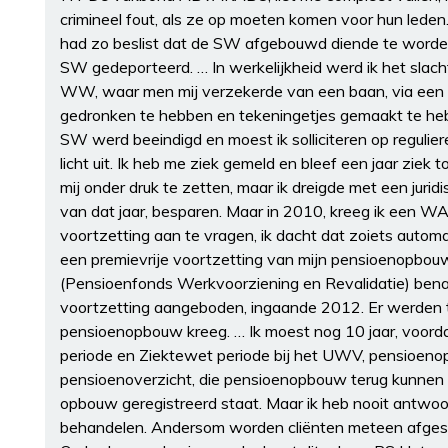
crimineel fout, als ze op moeten komen voor hun lede
had zo beslist dat de SW afgebouwd diende te worden e
SW gedeporteerd. … In werkelijkheid werd ik het slach
WW, waar men mij verzekerde van een baan, via een sp
gedronken te hebben en tekeningetjes gemaakt te hebben
SW werd beeindigd en moest ik solliciteren op regulier
licht uit. Ik heb me ziek gemeld en bleef een jaar zi
mij onder druk te zetten, maar ik dreigde met een juridi
van dat jaar, besparen. Maar in 2010, kreeg ik een WA
voortzetting aan te vragen, ik dacht dat zoiets automa
een premievrije voortzetting van mijn pensioenopb
(Pensioenfonds Werkvoorziening en Revalidatie) bena
voortzetting aangeboden, ingaande 2012. Er werden tw
pensioenopbouw kreeg. … Ik moest nog 10 jaar, voord
periode en Ziektewet periode bij het UWV, pensioenopb
pensioenoverzicht, die pensioenopbouw terug kunnen
opbouw geregistreerd staat. Maar ik heb nooit antwoor
behandelen. Andersom worden cliënten meteen afgest