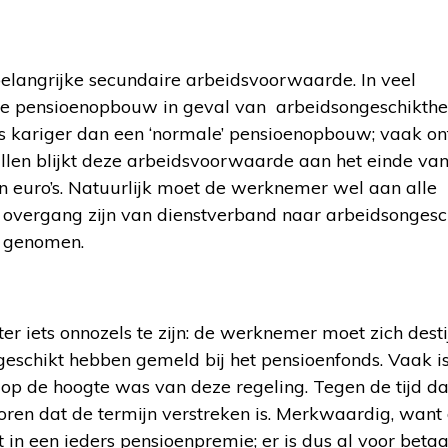
elangrijke secundaire arbeidsvoorwaarde. In veel
de pensioenopbouw in geval van arbeidsongeschikthe
is kariger dan een ‘normale’ pensioenopbouw; vaak o
llen blijkt deze arbeidsvoorwaarde aan het einde van 
en euro’s. Natuurlijk moet de werknemer wel aan alle
overgang zijn van dienstverband naar arbeidsongesch
n genomen.
hter iets onnozels te zijn: de werknemer moet zich dest
eschikt hebben gemeld bij het pensioenfonds. Vaak is 
 de hoogte was van deze regeling. Tegen de tijd dat 
e horen dat de termijn verstreken is. Merkwaardig, want
n een ieders pensioenpremie; er is dus al voor betaal