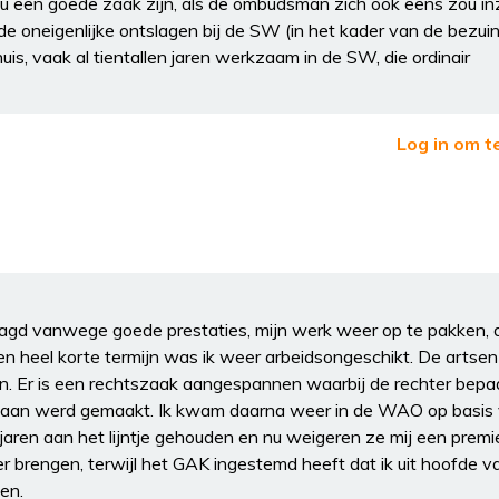
u een goede zaak zijn, als de ombudsman zich ook eens zou in
de oneigenlijke ontslagen bij de SW (in het kader van de bezuin
is, vaak al tientallen jaren werkzaam in de SW, die ordinair
Log in om t
raagd vanwege goede prestaties, mijn werk weer op te pakken, 
n heel korte termijn was ik weer arbeidsongeschikt. De artse
n. Er is een rechtszaak aangespannen waarbij de rechter bepa
gedaan werd gemaakt. Ik kwam daarna weer in de WAO op basis 
 jaren aan het lijntje gehouden en nu weigeren ze mij een premie
brengen, terwijl het GAK ingestemd heeft dat ik uit hoofde v
en.