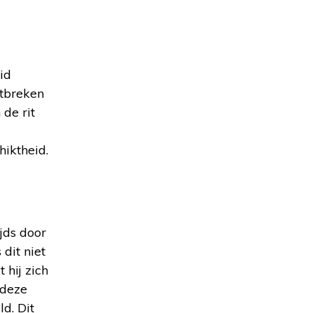
id
ntbreken
de rit
iktheid.
ijds door
dit niet
hij zich
 deze
d. Dit