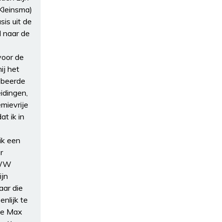
Kleinsma)
is uit de
d naar de
voor de
ij het
robeerde
eidingen,
mievrije
t ik in
ik een
r
n WW
ijn
ar die
nlijk te
te Max