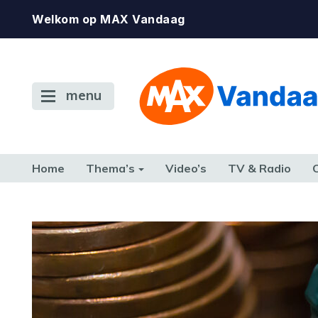
Welkom op MAX Vandaag
menu
Home
Thema’s
Video’s
TV & Radio
CONSUMENT
ETEN & DRINKEN
FAMILIE & RELATIE
GELD, W
TERUG NAAR TOEN