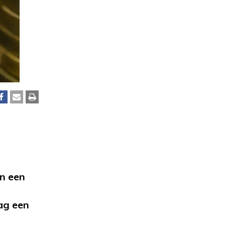
en een
ag een