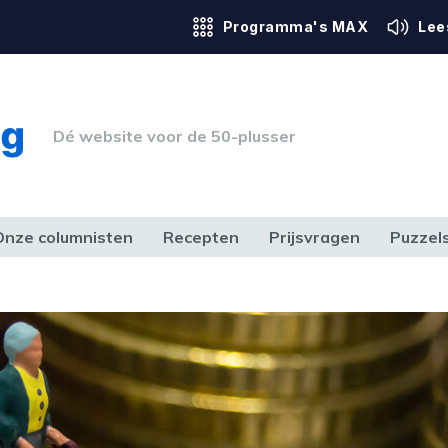
Programma's MAX
Lee
Dé website voor de 50-plusser
Onze columnisten
Recepten
Prijsvragen
Puzzel
ERK & RECHT
GEZONDHEID & SPORT
HUIS, TUIN & HOBBY
MEDIA & 