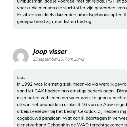
Ombudsman, doe je voordeel met dit relaas. PS Het zo
voor al die mensen die slachtoffer zijn geworden, van 
Er zitten inmiddels duizenden arbeidsgehandicapten thu
gedeporteerd zijn, met list en bedrog.
joop visser
25 september 2017 om 20:42
L.S.,
in 1992 was ik ernstig ziek, maar via via werd ik gev
van Het GAK hadden hun ernstige bedenkingen . Binne
mij moeten verbieden om weer werk te gaan verrichte
alles in het bepaalde in artikel 3:46 van de Abw on
arbeidsverleden bij het bedrijf Cekadak. Zij hebben mij
opgebouwd pensioen. Wat kan ik daartegen in verweer 
dienstverband Cekadak in de WAO terechtgekomen b