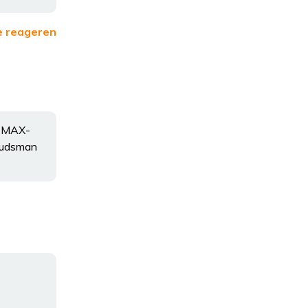
e reageren
? MAX-
mbudsman