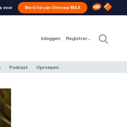
NPO Star
Omroep MAX
s voor
Word lid van Omroep MAX
Inloggen
Registreren
s
Podcast
Oproepen
CULTUUR
NATUUR & MILIEU
REIZEN & VERKEER