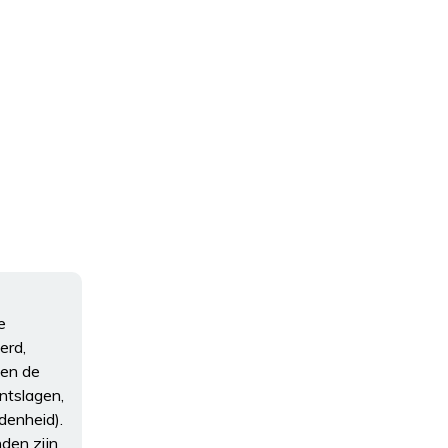
e
erd,
nen de
ntslagen,
denheid).
den zijn