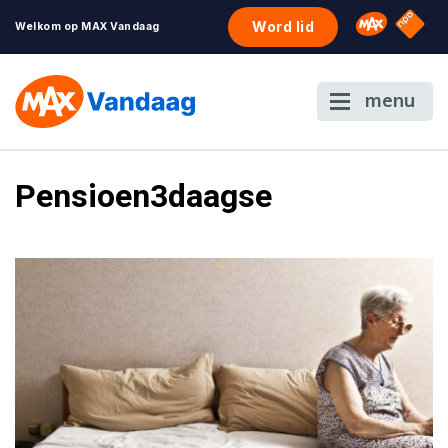
NPO S
Omroep 
Word lid
Welkom op MAX Vandaag
menu
Pensioen3daagse