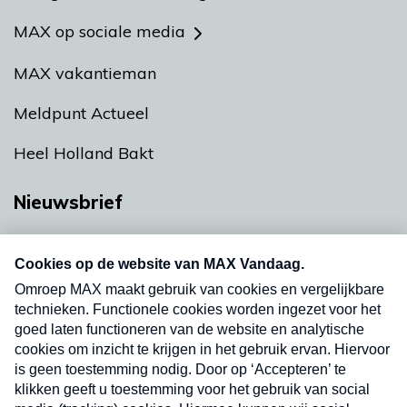
MAX op sociale media
MAX vakantieman
Meldpunt Actueel
Heel Holland Bakt
Nieuwsbrief
Neem hier een gratis abonnement op onze
nieuwsbrief. Elke vrijdag- en dinsdagochtend in
uw mailbox.
Verzend