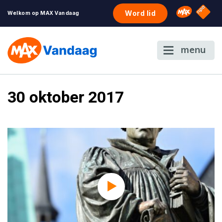
NPO S
Omroep 
Word lid
Welkom op MAX Vandaag
menu
30 oktober 2017