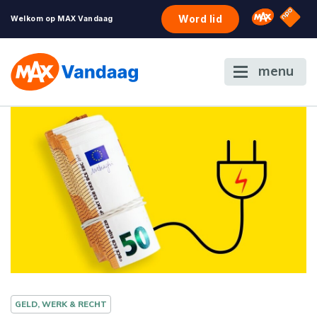
NPO S
Omroep 
Word lid
Welkom op MAX Vandaag
menu
GELD, WERK & RECHT