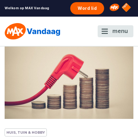
NPO S
Omroep 
Word lid
Welkom op MAX Vandaag
menu
HUIS, TUIN & HOBBY