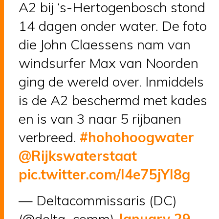
A2 bij ‘s-Hertogenbosch stond
14 dagen onder water. De foto
die John Claessens nam van
windsurfer Max van Noorden
ging de wereld over. Inmiddels
is de A2 beschermd met kades
en is van 3 naar 5 rijbanen
verbreed.
#hohohoogwater
@Rijkswaterstaat
pic.twitter.com/I4e75jYI8g
— Deltacommissaris (DC)
(@delta_comm)
January 29,