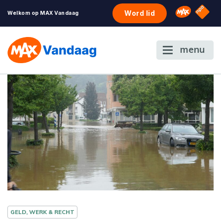
NPO S
Omroep 
Word lid
Welkom op MAX Vandaag
menu
GELD, WERK & RECHT