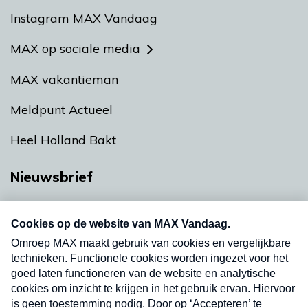
Instagram MAX Vandaag
MAX op sociale media
MAX vakantieman
Meldpunt Actueel
Heel Holland Bakt
Nieuwsbrief
Neem hier een gratis abonnement op onze
nieuwsbrief. Elke vrijdag- en dinsdagochtend in
uw mailbox.
Verzend