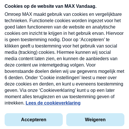
nieuwsbrief. Elke vrijdag- en dinsdagochtend in
uw mailbox.
Verzend
Nieuwsbrief
Neem hier een gratis abonnement op onze
nieuwsbrief. Elke vrijdag- en dinsdagochtend in uw
mailbox.
Contact
Algemene voorwaarden
Privacyverklaring
Cookieverklaring
Kwetsbaarheid melden
privacyverklaring