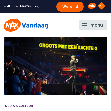
NPO S
Omroep 
Word lid
Welkom op MAX Vandaag
menu
MEDIA & CULTUUR