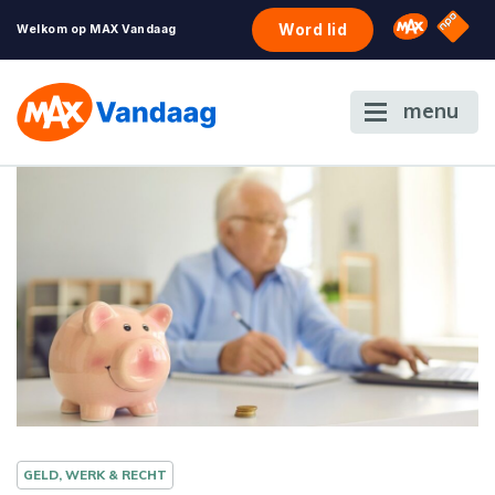
NPO S
Omroep 
Word lid
Welkom op MAX Vandaag
menu
GELD, WERK & RECHT