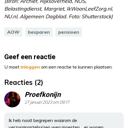
(Bron: Archief, Rijksoverheid, NOS,
Belastingdienst, Margriet, IkWoonLeefZorg.nl,
NU.nl, Algemeen Dagblad. Foto: Shutterstock)
AOW
besparen
pensioen
Geef een reactie
U moet
inloggen
om een reactie te kunnen plaatsen.
Reacties (2)
Proefkonijn
27 januari 2023 om 09:17
Ik heb nooit begrepen waarom de
verzorgingstehuizen weg moesten… er wonen