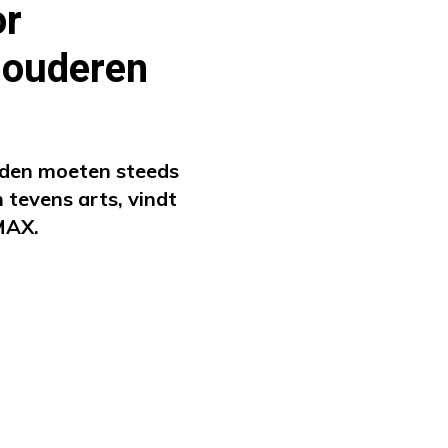
or
 ouderen
rden moeten steeds
 tevens arts, vindt
 MAX.