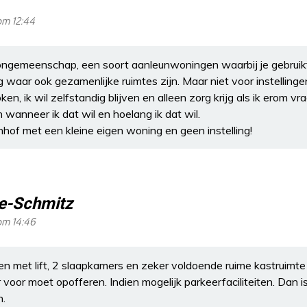
om 12:44
ongemeenschap, een soort aanleunwoningen waarbij je gebruik
g waar ook gezamenlijke ruimtes zijn. Maar niet voor instellinge
en, ik wil zelfstandig blijven en alleen zorg krijg als ik erom vra
wanneer ik dat wil en hoelang ik dat wil.
hof met een kleine eigen woning en geen instelling!
e-Schmitz
om 14:46
 met lift, 2 slaapkamers en zeker voldoende ruime kastruimte 
oor moet opofferen. Indien mogelijk parkeerfaciliteiten. Dan is
n.