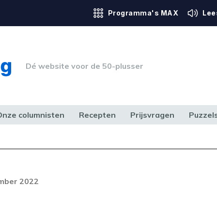
Programma's MAX
Lee
Dé website voor de 50-plusser
Onze columnisten
Recepten
Prijsvragen
Puzzel
ERK & RECHT
GEZONDHEID & SPORT
HUIS, TUIN & HOBBY
MEDIA & 
Foutcode 403
ream is op dit moment niet
ember 2022
t probleem zich blijft voordoen,
 op met onze klantenservice.