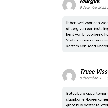
Margak
9 december 2022 
Ik ben wel voor een wo
of zorg van een instellin
bent van bijvoorbeeld kok
Visite kunnen ontvangen 
Kortom een soort knaren
Truce Viss
9 december 2022 
Betaalbare appartemenen
slaapkamer/logeerkamer v
groot huis achter te late