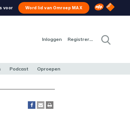
NPO Star
Omroep MAX
s voor
Word lid van Omroep MAX
Inloggen
Registreren
s
Podcast
Oproepen
CULTUUR
NATUUR & MILIEU
REIZEN & VERKEER