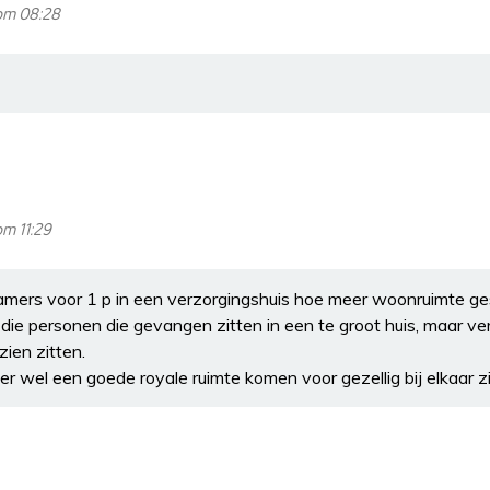
om 08:28
m 11:29
amers voor 1 p in een verzorgingshuis hoe meer woonruimte ges
l die personen die gevangen zitten in een te groot huis, maar ve
zien zitten.
er wel een goede royale ruimte komen voor gezellig bij elkaar zi