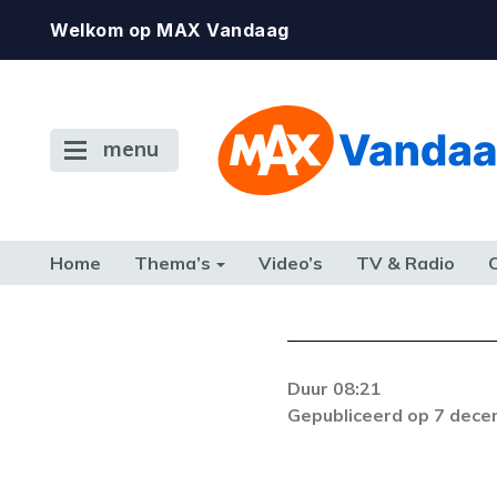
Welkom op MAX Vandaag
menu
Home
Thema’s
Video’s
TV & Radio
CONSUMENT
ETEN & DRINKEN
FAMILIE & RELATIE
GELD, W
TERUG NAAR TOEN
Duur 08:21
De gewenste st
Gepubliceerd op 7 dec
beschikbaar. Als he
neem dan contact