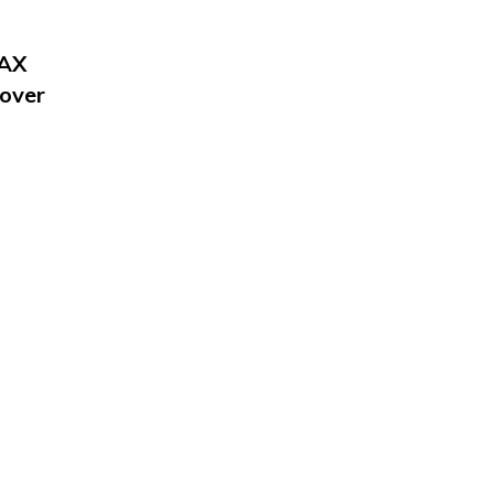
MAX
over