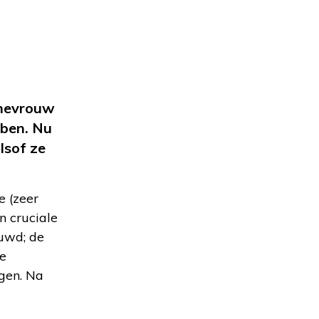
 mevrouw
bben. Nu
lsof ze
e (zeer
n cruciale
ouwd; de
te
gen. Na