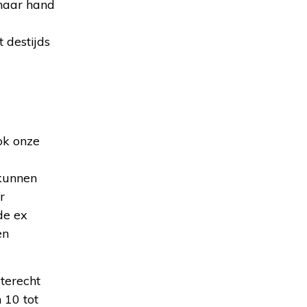
 haar hand
 destijds
ook onze
 kunnen
r
de ex
en
terecht
 10 tot