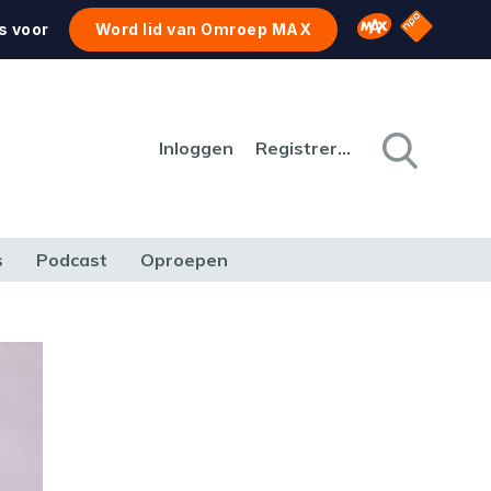
NPO Star
Omroep MAX
s voor
Word lid van Omroep MAX
Inloggen
Registreren
s
Podcast
Oproepen
CULTUUR
NATUUR & MILIEU
REIZEN & VERKEER