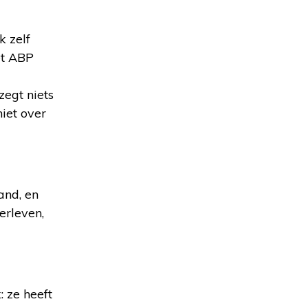
k zelf
et ABP
zegt niets
iet over
and, en
erleven,
: ze heeft