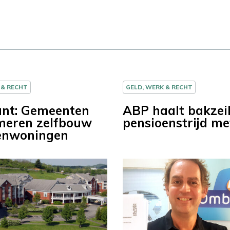
 & RECHT
GELD, WERK & RECHT
nt: Gemeenten
ABP haalt bakzeil
meren zelfbouw
pensioenstrijd m
enwoningen