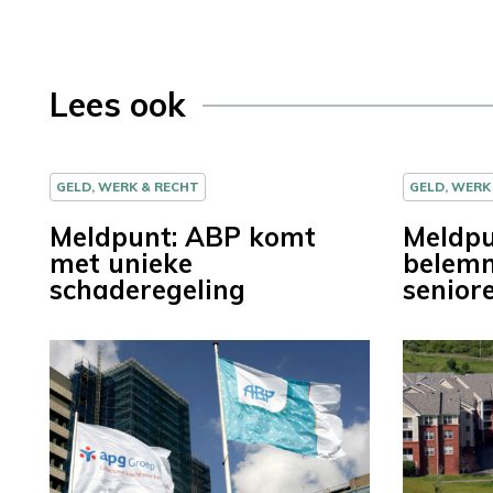
Lees ook
GELD, WERK & RECHT
GELD, WERK
Meldpunt: ABP komt
Meldpu
met unieke
belem
schaderegeling
senior