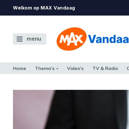
Welkom op MAX Vandaag
menu
Home
Thema’s
Video’s
TV & Radio
CONSUMENT
ETEN & DRINKEN
FAMILIE & RELATIE
GELD, W
TERUG NAAR TOEN