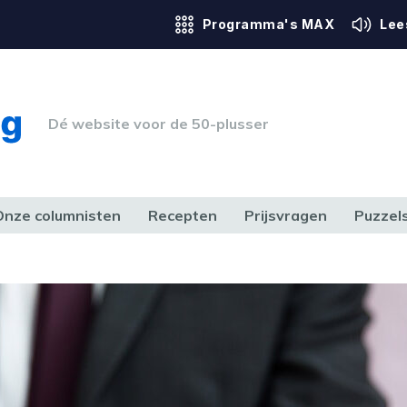
Programma's MAX
Lee
Dé website voor de 50-plusser
Onze columnisten
Recepten
Prijsvragen
Puzzel
ERK & RECHT
GEZONDHEID & SPORT
HUIS, TUIN & HOBBY
MEDIA & 