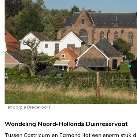
Het dorpje Bredevoort
Wandeling Noord-Hollands Duinreservaat
Tussen Castricum en Egmond ligt een enorm stuk du