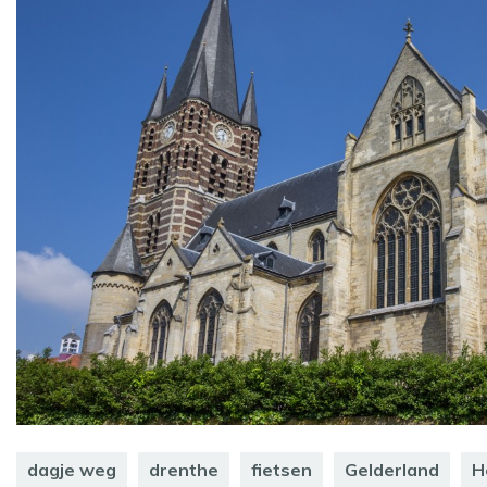
dagje weg
drenthe
fietsen
Gelderland
H