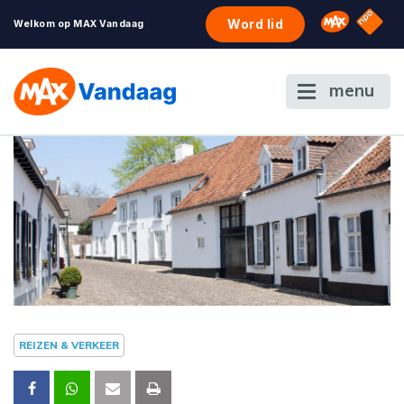
NPO S
Omroep 
Word lid
Welkom op MAX Vandaag
menu
REIZEN & VERKEER