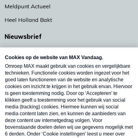
Meldpunt Actueel
Heel Holland Bakt
Nieuwsbrief
Neem hier een gratis abonnement op onze
nieuwsbrief. Elke vrijdag- en dinsdagochtend in
uw mailbox.
Verzend