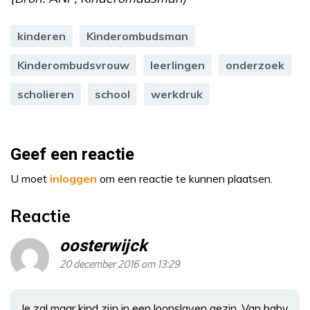
kinderen
Kinderombudsman
Kinderombudsvrouw
leerlingen
onderzoek
scholieren
school
werkdruk
Geef een reactie
U moet
inloggen
om een reactie te kunnen plaatsen.
Reactie
oosterwijck
20 december 2016 om 13:29
Je zal maar kind zijn in een loonslaven gezin. Van baby