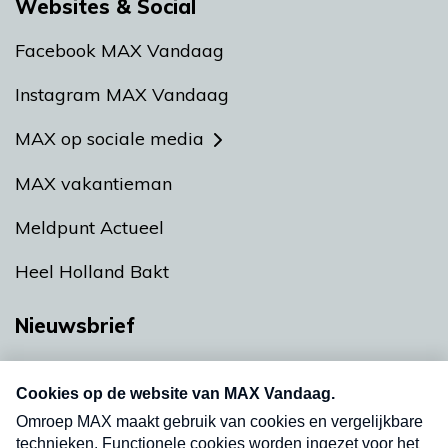
Websites & Social
Facebook MAX Vandaag
Instagram MAX Vandaag
MAX op sociale media
MAX vakantieman
Meldpunt Actueel
Heel Holland Bakt
Nieuwsbrief
Neem hier een gratis abonnement op onze
nieuwsbrief. Elke vrijdag- en dinsdagochtend in
uw mailbox.