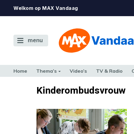
Welkom op MAX Vandaag
menu
Home
Thema’s
Video’s
TV & Radio
CONSUMENT
ETEN & DRINKEN
FAMILIE & RELATIE
GELD, W
Kinderombudsvrouw
TERUG NAAR TOEN