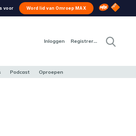
NPO Star
Omroep MAX
s voor
Word lid van Omroep MAX
Inloggen
Registreren
s
Podcast
Oproepen
CULTUUR
NATUUR & MILIEU
REIZEN & VERKEER