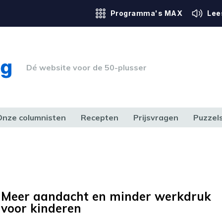
Programma's MAX
Lee
Dé website voor de 50-plusser
Onze columnisten
Recepten
Prijsvragen
Puzzel
ERK & RECHT
GEZONDHEID & SPORT
HUIS, TUIN & HOBBY
MEDIA & 
Meer aandacht en minder werkdruk
voor kinderen