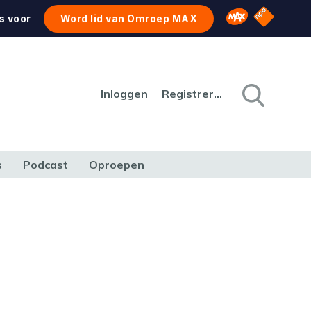
NPO Star
Omroep MAX
s voor
Word lid van Omroep MAX
Inloggen
Registreren
s
Podcast
Oproepen
CULTUUR
NATUUR & MILIEU
REIZEN & VERKEER