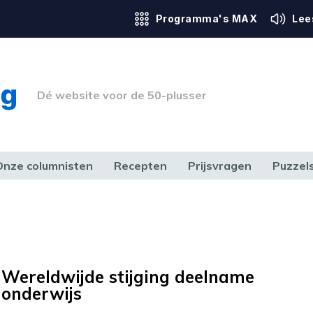
Programma's MAX
Lee
Dé website voor de 50-plusser
Onze columnisten
Recepten
Prijsvragen
Puzzel
ERK & RECHT
GEZONDHEID & SPORT
HUIS, TUIN & HOBBY
MEDIA & 
Wereldwijde stijging deelname
onderwijs