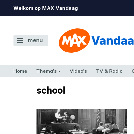
Welkom op MAX Vandaag
menu
Home
Thema’s
Video’s
TV & Radio
CONSUMENT
ETEN & DRINKEN
FAMILIE & RELATIE
GELD, W
school
TERUG NAAR TOEN