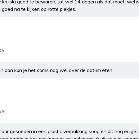
krulsla goed te bewaren, tot wel 14 dagen als dat moet. wel is 
 goed na te kijken op rotte plekjes.
48
en dan kun je het soms nog wel over de datum eten.
:06
klaar gesneden in een plastic verpakking koop en dit nog enig
en gaatje in de lucht(gas) er zoveel mogelijk uit en plak er een