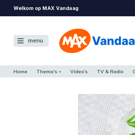
Welkom op MAX Vandaag
menu
Home
Thema’s
Video’s
TV & Radio
CONSUMENT
ETEN & DRINKEN
FAMILIE & RELATIE
GELD, W
TERUG NAAR TOEN