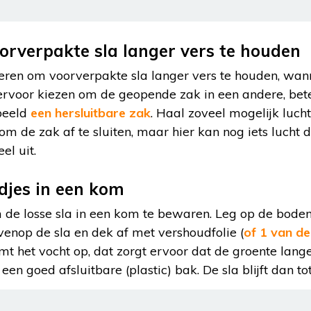
rverpakte sla langer vers te houden
eren om voorverpakte sla langer vers te houden, wa
ervoor kiezen om de geopende zak in een andere, bete
rbeeld
een hersluitbare zak
. Haal zoveel mogelijk luch
om de zak af te sluiten, maar hier kan nog iets luch
el uit.
djes in een kom
m de losse sla in een kom te bewaren. Leg op de bode
enop de sla en dek af met vershoudfolie (
of 1 van de
 het vocht op, dat zorgt ervoor dat de groente langer 
en goed afsluitbare (plastic) bak. De sla blijft dan t