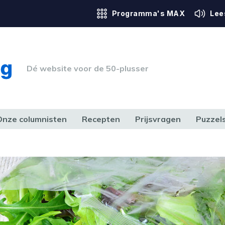
Programma's MAX
Lee
Dé website voor de 50-plusser
Onze columnisten
Recepten
Prijsvragen
Puzzel
ERK & RECHT
GEZONDHEID & SPORT
HUIS, TUIN & HOBBY
MEDIA & 