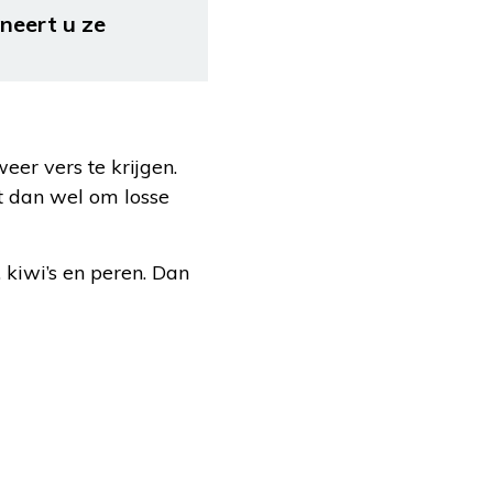
neert u ze
eer vers te krijgen.
t dan wel om losse
, kiwi’s en peren. Dan