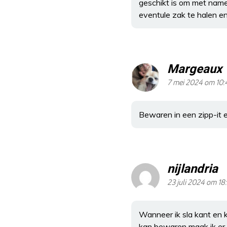
geschikt is om met name 
eventule zak te halen en
Margeaux
7 mei 2024 om 10:
Bewaren in een zipp-it 
nijlandria
23 juli 2024 om 18
Wanneer ik sla kant en 
kan bewaren maak ik er e