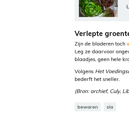
L
Verlepte groent
Zijn de bladeren toch
Leg ze daarvoor ongev
blaadjes, geen hele kr
Volgens
Het Voedings
bederft het sneller.
(Bron: archief, Culy, L
bewaren
sla