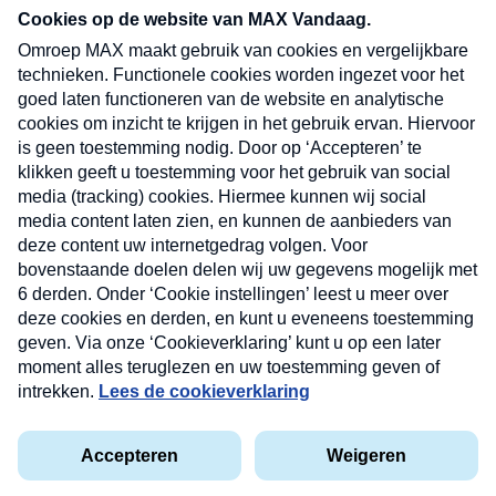
nieuwsbrief. Elke vrijdag- en dinsdagochtend in
uw mailbox.
Verzend
Nieuwsbrief
Neem hier een gratis abonnement op onze
nieuwsbrief. Elke vrijdag- en dinsdagochtend in uw
mailbox.
Contact
Algemene voorwaarden
Privacyverklaring
Cookieverklaring
Kwetsbaarheid melden
privacyverklaring
Copyright © 2026 MAX Vandaag -
Omroep MAX