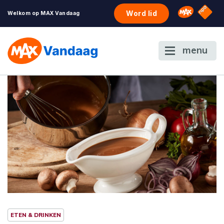
NPO S
Omroep 
Word lid
Welkom op MAX Vandaag
menu
ETEN & DRINKEN