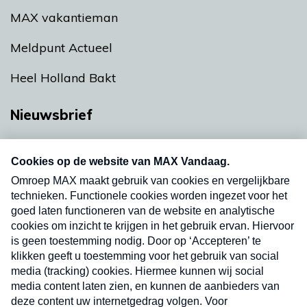
MAX vakantieman
Meldpunt Actueel
Heel Holland Bakt
Nieuwsbrief
Neem hier een gratis abonnement op onze
nieuwsbrief. Elke vrijdag- en dinsdagochtend in
uw mailbox.
Verzend