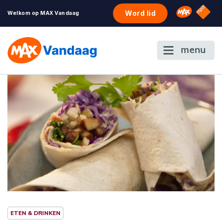
NPO S
Omroep 
Word lid
Welkom op MAX Vandaag
menu
ETEN & DRINKEN