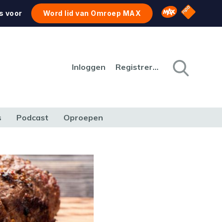
NPO Star
Omroep MAX
s voor
Word lid van Omroep MAX
Inloggen
Registreren
s
Podcast
Oproepen
CULTUUR
NATUUR & MILIEU
REIZEN & VERKEER