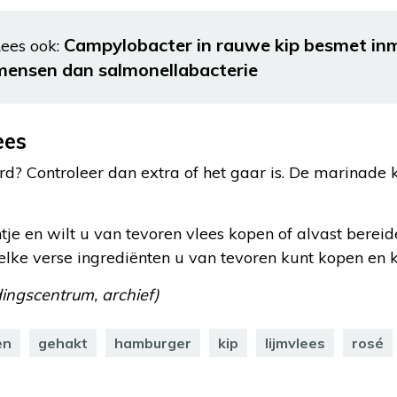
Campylobacter in rauwe kip besmet in
ees ook:
mensen dan salmonellabacterie
ees
rd? Controleer dan extra of het gaar is. De marinade
ntje en wilt u van tevoren vlees kopen of alvast berei
lke verse ingrediënten u van tevoren kunt kopen en 
ingscentrum, archief)
en
gehakt
hamburger
kip
lijmvlees
rosé