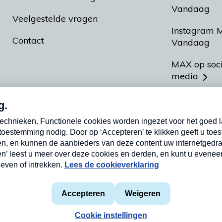
Vandaag
Veelgestelde vragen
Instagram 
Contact
Vandaag
MAX op soc
media
MAX vakan
Meldpunt A
Heel Hollan
aarden
Privacyverklaring
Cookieverklaring