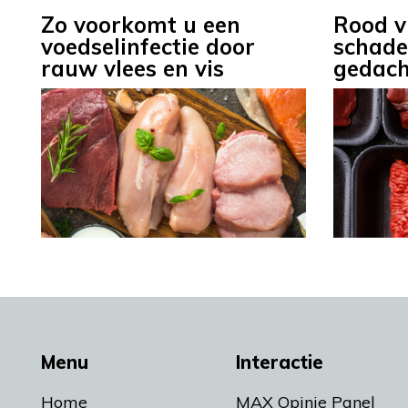
Zo voorkomt u een
Rood v
voedselinfectie door
schade
rauw vlees en vis
gedach
Menu
Interactie
Home
MAX Opinie Panel