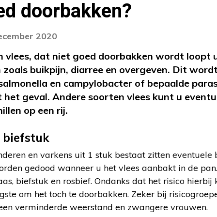
ed doorbakken?
december 2020
 vlees, dat niet goed doorbakken wordt loopt u 
 zoals buikpijn, diarree en overgeven. Dit word
, salmonella en campylobacter of bepaalde parasi
t het geval. Andere soorten vlees kunt u eventue
llen op een rij.
 biefstuk
eren en varkens uit 1 stuk bestaat zitten eventuele 
orden gedood wanneer u het vlees aanbakt in de pan. 
s, biefstuk en rosbief. Ondanks dat het risico hierbij kl
ligste om het toch te doorbakken. Zeker bij risicogroep
een verminderde weerstand en zwangere vrouwen.