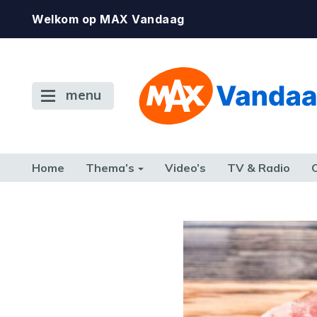
Welkom op MAX Vandaag
menu
Home
Thema’s
Video’s
TV & Radio
CONSUMENT
ETEN & DRINKEN
FAMILIE & RELATIE
GELD, W
TERUG NAAR TOEN