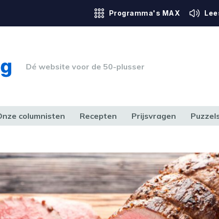
Programma's MAX
Lee
Dé website voor de 50-plusser
Onze columnisten
Recepten
Prijsvragen
Puzzel
ERK & RECHT
GEZONDHEID & SPORT
HUIS, TUIN & HOBBY
MEDIA & 