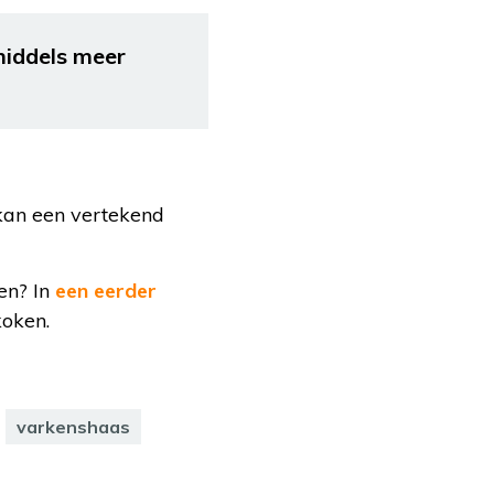
middels meer
 kan een vertekend
den? In
een eerder
koken.
varkenshaas