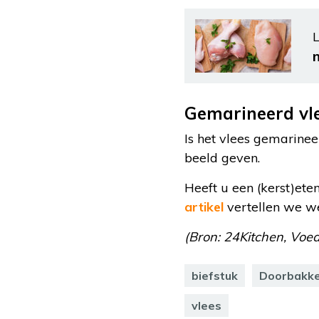
L
Gemarineerd vl
Is het vlees gemarinee
beeld geven.
Heeft u een (kerst)ete
artikel
vertellen we we
(Bron: 24Kitchen, Voed
biefstuk
Doorbakk
vlees