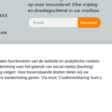
op onze nieuwsbrief. Elke vrijdag-
en dinsdagochtend in uw mailbox.
MAX
Verzend
iale
tieman
ctueel
Nieuwsbrief
d Bakt
Neem hier een gratis abonnement op onze
nieuwsbrief. Elke vrijdag- en dinsdagochtend in uw
mailbox.
Copyright © 2026 MAX Vandaag -
Omroep MAX
privacyverklaring