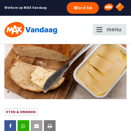
NPO S
Omroep 
Word lid
Welkom op MAX Vandaag
menu
ETEN & DRINKEN