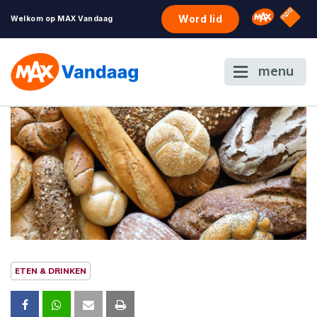
NPO S
Omroep 
Word lid
Welkom op MAX Vandaag
menu
ETEN & DRINKEN