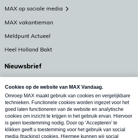
MAX op sociale media
MAX vakantieman
Meldpunt Actueel
Heel Holland Bakt
Nieuwsbrief
Neem hier een gratis abonnement op onze
nieuwsbrief. Elke vrijdag- en dinsdagochtend in
uw mailbox.
Verzend