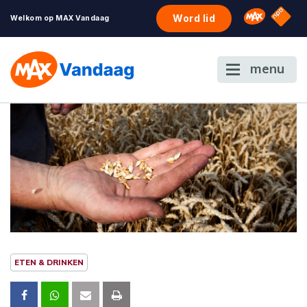
NPO S
Omroep 
Word lid
Welkom op MAX Vandaag
menu
ETEN & DRINKEN