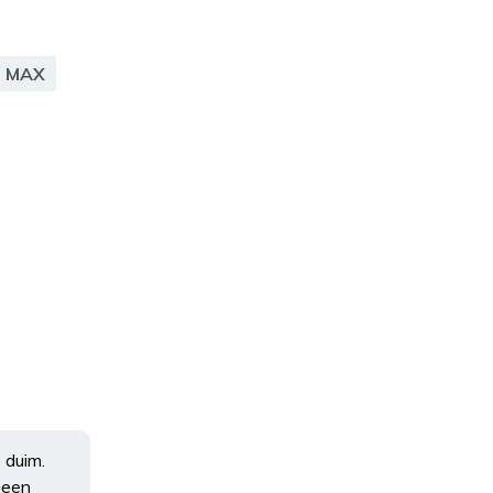
t MAX
 duim.
 een