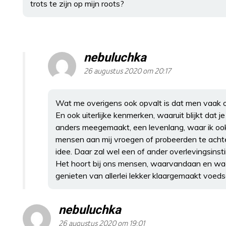
trots te zijn op mijn roots?
nebuluchka
26 augustus 2020 om 20:17
Wat me overigens ook opvalt is dat men vaak ov
En ook uiterlijke kenmerken, waaruit blijkt dat j
anders meegemaakt, een levenlang, waar ik ook
mensen aan mij vroegen of probeerden te acht
idee. Daar zal wel een of ander overlevingsinst
Het hoort bij ons mensen, waarvandaan en waar
genieten van allerlei lekker klaargemaakt voed
nebuluchka
26 augustus 2020 om 19:01