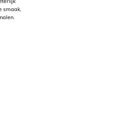
terlijk
se smaak,
nalen.