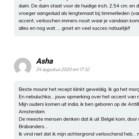
duim. De duim staat voor de huidige inch, 2,54 cm. en
vroeger aangeduid als lengtemaat bij timmerlieden (
accent, verloochen immers nooit waar je vandaan komt
alles en nog wat….. groet en veel succes natuurlijk!!
Asha
24 augustus 2020 om 17:32
Beste mounir het recept klinkt geweldig. Ik ga het mor
En nebuluchka… jouw opmerking over het accent van m
Mijn ouders komen uit india, ik ben geboren op de Anti
Amsterdam.
De meeste mensen denken dat ik uit België kom, door 
Brabanders…
Ik vind niet dat ik mijn achtergrond verloochend heb… 