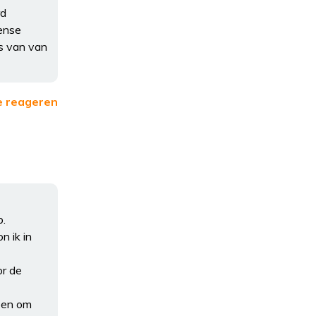
rd
vense
is van van
e reageren
p.
n ik in
or de
bben om