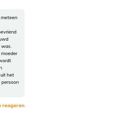
e meteen
bevriend
huwd
s was.
n moeder
 wordt
n
uit het
e persoon
e reageren