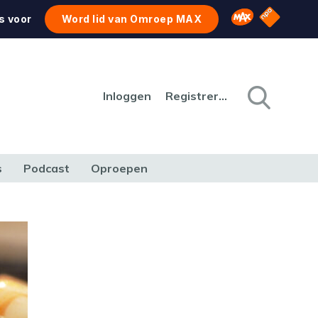
NPO Star
Omroep MAX
s voor
Word lid van Omroep MAX
Inloggen
Registreren
s
Podcast
Oproepen
CULTUUR
NATUUR & MILIEU
REIZEN & VERKEER