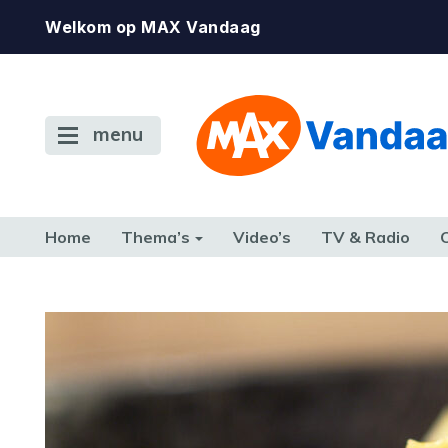
Welkom op MAX Vandaag
menu
Home
Thema’s
Video’s
TV & Radio
CONSUMENT
ETEN & DRINKEN
FAMILIE & RELATIE
GELD, W
TERUG NAAR TOEN