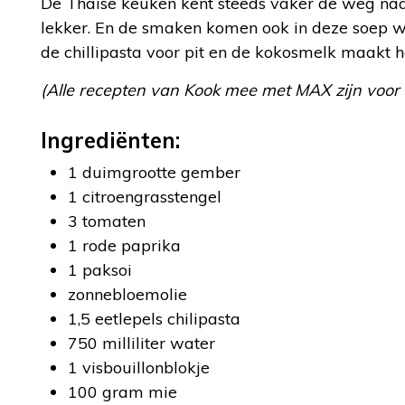
De Thaise keuken kent steeds vaker de weg naar
lekker. En de smaken komen ook in deze soep we
de chillipasta voor pit en de kokosmelk maakt 
(Alle recepten van Kook mee met MAX zijn voor
Ingrediënten:
1 duimgrootte gember
1 citroengrasstengel
3 tomaten
1 rode paprika
1 paksoi
zonnebloemolie
1,5 eetlepels chilipasta
750 milliliter water
1 visbouillonblokje
100 gram mie