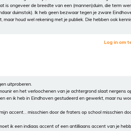
 dat is ongeveer de breedte van een (mannen)duim, die term we
vandaar duimstok). Ik heb geen bezwaar tegen je zware Eindho
, maar houd wel rekening met je publiek. Die hebben ook kenn
Log in om t
gen uitproberen.
ounir en het verloochenen van je achtergrond slaat nergens o
llen en ik heb in Eindhoven gestudeerd en gewerkt, maar nu woo
mijn accent… misschien door de fraters op school misschien do
moet ik een indiaas accent of een antilliaans accent van je he