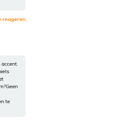
e reageren
 accent.
niets
at
rom?Geen
en te