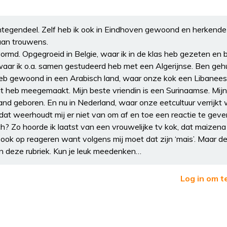
, integendeel. Zelf heb ik ook in Eindhoven gewoond en herkend
aan trouwens.
gevormd. Opgegroeid in Belgie, waar ik in de klas heb gezeten en 
waar ik o.a. samen gestudeerd heb met een Algerijnse. Ben ge
Heb gewoond in een Arabisch land, waar onze kok een Libanee
oit heb meegemaakt. Mijn beste vriendin is een Surinaamse. Mij
and geboren. En nu in Nederland, waar onze eetcultuur verrijkt
r dat weerhoudt mij er niet van om af en toe een reactie te geve
? Zo hoorde ik laatst van een vrouwelijke tv kok, dat maizena 
ook op reageren want volgens mij moet dat zijn ‘mais’. Maar d
an deze rubriek. Kun je leuk meedenken…
Log in om t