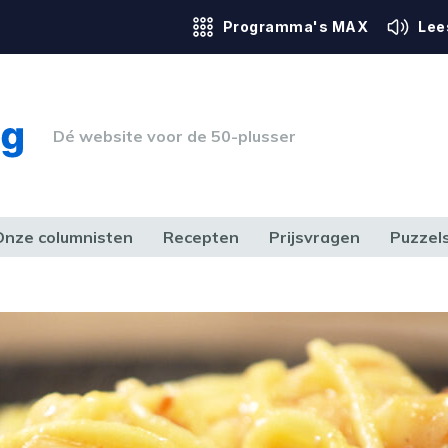
Programma's MAX
Lee
Dé website voor de 50-plusser
Onze columnisten
Recepten
Prijsvragen
Puzzel
ERK & RECHT
GEZONDHEID & SPORT
HUIS, TUIN & HOBBY
MEDIA & 