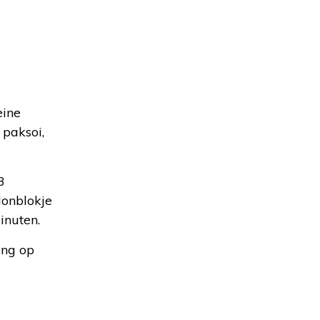
eine
 paksoi,
3
lonblokje
inuten.
eng op