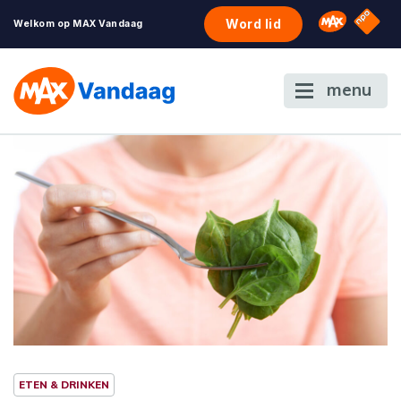
NPO S
Omroep 
Word lid
Welkom op MAX Vandaag
menu
ETEN & DRINKEN