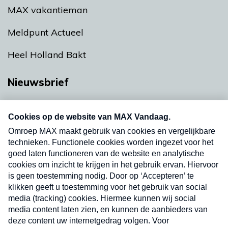
MAX vakantieman
Meldpunt Actueel
Heel Holland Bakt
Nieuwsbrief
Neem hier een gratis abonnement op onze
nieuwsbrief. Elke vrijdag- en dinsdagochtend in
uw mailbox.
Verzend