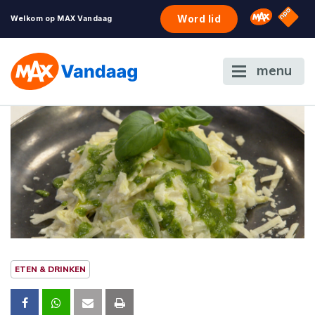
NPO S
Omroep 
Word lid
Welkom op MAX Vandaag
menu
ETEN & DRINKEN