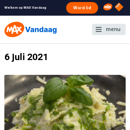
NPO S
Omroep 
Word lid
Welkom op MAX Vandaag
menu
6 juli 2021