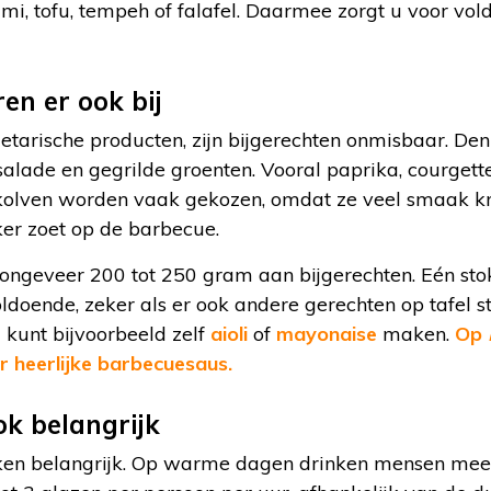
mi, tofu, tempeh of falafel. Daarmee zorgt u voor vo
en er ook bij
getarische producten, zijn bijgerechten onmisbaar. De
salade en gegrilde groenten. Vooral paprika, courgett
lven worden vaak gekozen, omdat ze veel smaak krij
ker zoet op de barbecue.
ongeveer 200 tot 250 gram aan bijgerechten. Eén stok
ldoende, zeker als er ook andere gerechten op tafel 
 kunt bijvoorbeeld zelf
aioli
of
mayonaise
maken.
Op
r heerlijke barbecuesaus.
ok belangrijk
nken belangrijk. Op warme dagen drinken mensen mee