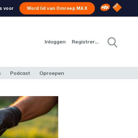
NPO Star
Omroep MAX
s voor
Word lid van Omroep MAX
Inloggen
Registreren
s
Podcast
Oproepen
CULTUUR
NATUUR & MILIEU
REIZEN & VERKEER