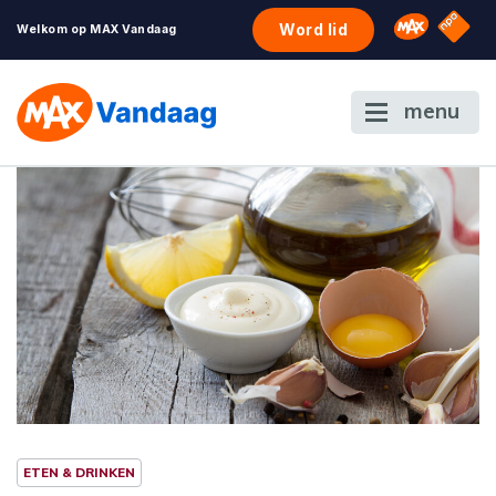
NPO S
Omroep 
Word lid
Welkom op MAX Vandaag
menu
ETEN & DRINKEN