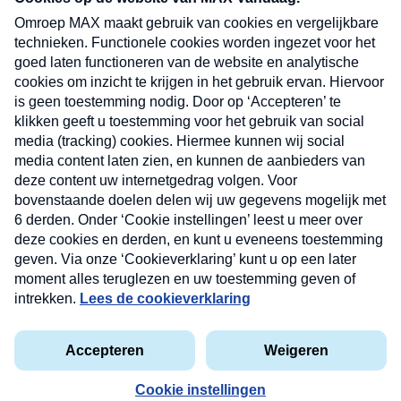
uw mailbox.
Verzend
Nieuwsbrief
Neem hier een gratis abonnement op onze
nieuwsbrief. Elke vrijdag- en dinsdagochtend in uw
mailbox.
Contact
Algemene voorwaarden
Privacyverklaring
Cookieverklaring
Kwetsbaarheid melden
privacyverklaring
Copyright © 2026 MAX Vandaag -
Omroep MAX